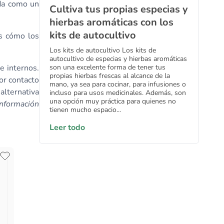
ada como un
Cultiva tus propias especias y
hierbas aromáticas con los
kits de autocultivo
es cómo los
Los kits de autocultivo Los kits de
autocultivo de especias y hierbas aromáticas
e internos.
son una excelente forma de tener tus
propias hierbas frescas al alcance de la
por contacto
mano, ya sea para cocinar, para infusiones o
alternativa
incluso para usos medicinales. Además, son
una opción muy práctica para quienes no
nformación
tienen mucho espacio...
Leer todo
Planeta Huerto
Proveedor:
Extracto de Ortiga Triple Acción
Concentrado Planeta Huerto 1 Litro