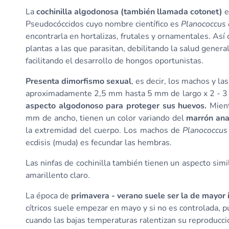
La
cochinilla algodonosa (también llamada cotonet)
e
Pseudocóccidos cuyo nombre científico es
Planococcus c
encontrarla en hortalizas, frutales y ornamentales. Así
plantas a las que parasitan, debilitando la salud gener
facilitando el desarrollo de hongos oportunistas.
Presenta dimorfismo sexual
, es decir, los machos y l
aproximadamente 2,5 mm hasta 5 mm de largo x 2 - 3
aspecto algodonoso para proteger sus huevos.
Mien
mm de ancho, tienen un color variando del
marrón ana
la extremidad del cuerpo.
Los machos de
Planococcus 
ecdisis (muda) es fecundar las hembras.
Las ninfas de cochinilla también tienen un aspecto simi
amarillento claro.
La época de
primavera - verano suele ser la de mayor 
cítricos suele empezar en mayo y si no es controlada, p
cuando las bajas temperaturas ralentizan su reproducci