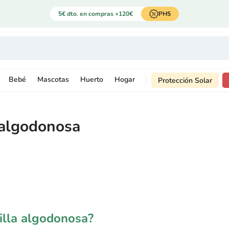
5€ dto. en compras +120€
PH5
Bebé
Mascotas
Huerto
Hogar
Protección Solar
 algodonosa
nilla algodonosa?