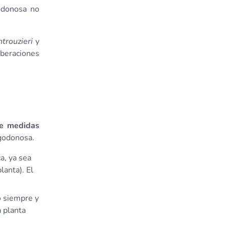
godonosa no
trouzieri
y
iberaciones
de medidas
lgodonosa.
a, ya sea
lanta). El
o siempre y
a planta