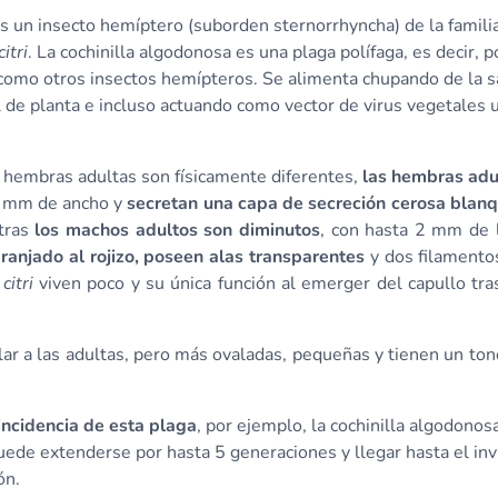
s un insecto hemíptero (suborden
sternorrhyncha
) de la famili
itri
. La cochinilla algodonosa es una plaga polífaga, es decir,
 como otros insectos hemípteros. Se alimenta chupando de la s
al de planta e incluso actuando como vector de virus vegetales 
as hembras adultas son físicamente diferentes,
las hembras adu
 mm de ancho y
secretan una capa de secreción cerosa blanq
tras
los machos adultos son diminutos
, con hasta 2 mm de 
ranjado al rojizo, poseen alas transparentes
y dos filamento
citri
viven poco y su única función al emerger del capullo tra
lar a las adultas, pero más ovaladas, pequeñas y tienen un ton
incidencia de esta plaga
, por ejemplo, la cochinilla algodonos
uede extenderse por hasta 5 generaciones y llegar hasta el inv
ón.