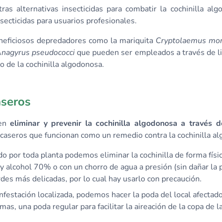
ras alternativas insecticidas para combatir la cochinilla al
secticidas para usuarios profesionales.
eneficiosos depredadores como la mariquita
Cryptolaemus mon
nagyrus pseudococci
que pueden ser empleados a través de l
o de la cochinilla algodonosa.
aseros
en
eliminar y prevenir la cochinilla algodonosa a través 
 caseros que funcionan como un remedio contra la cochinilla a
do por toda planta podemos eliminar la cochinilla de forma físic
 alcohol 70% o con un chorro de agua a presión (sin dañar la p
des más delicadas, por lo cual hay usarlo con precaución.
 infestación localizada, podemos hacer la poda del local afectad
as, una poda regular para facilitar la aireación de la copa de l