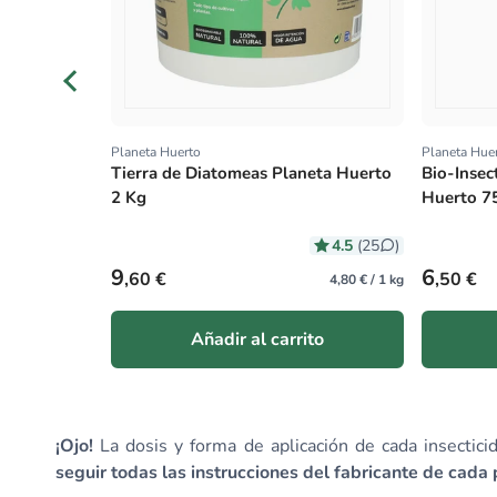
Planeta Huerto
Planeta Hue
Proveedor:
Proveedo
Tierra de Diatomeas Planeta Huerto
Bio-Insec
2 Kg
Huerto 7
4.5
(25
)
Precio habitual
Precio ha
9
6
,60 €
,50 €
4,80 € / 1 kg
Añadir al carrito
¡Ojo!
La dosis y forma de aplicación de cada insectici
seguir todas las instrucciones del fabricante de cada