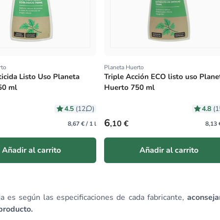
rto
Planeta Huerto
r:
Proveedor:
ticida Listo Uso Planeta
Triple Acción ECO listo uso Plane
50 ml
Huerto 750 ml
4.5
4.8
(12
)
(1
bitual
Precio habitual
6
,10 €
8,67 € / 1 l
8,13 €
Añadir al carrito
Añadir al carrito
da es según las especificaciones de cada fabricante,
aconseja
 producto.