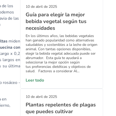
a de los
10 de abril de 2025
 podemos
Guía para elegir la mejor
avia de las
bebida vegetal según tus
u
necesidades
En los últimos años, las bebidas vegetales
han ganado popularidad como alternativas
ltas
miden
saludables y sostenibles a la leche de origen
uecina con
animal. Con tantas opciones disponibles,
largo x 0,2
elegir la bebida vegetal adecuada puede ser
abrumador. Esta guía te ayudará a
s largos en
seleccionar la mejor opción según
s su última
tus preferencias dietéticas y objetivos de
salud. Factores a considerar Al...
Leer todo
o rosáceo -
10 de abril de 2025
a en
Plantas repelentes de plagas
ierno,
que puedes cultivar