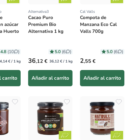
o
Alternativa3
Cal Valls
:
Proveedor:
Proveedor:
e
Cacao Puro
Compota de
n azúcar
Premium Bio
Manzana Eco Cal
ta Huerto
Alternativa 1 kg
Valls 700g
4.8
5.0
5.0
(10
)
(6
)
(6
)
itual
Precio habitual
Precio habitual
36
2
,12 €
,55 €
4,14 € / 1 kg
36,12 € / 1 kg
 carrito
Añadir al carrito
Añadir al carrito