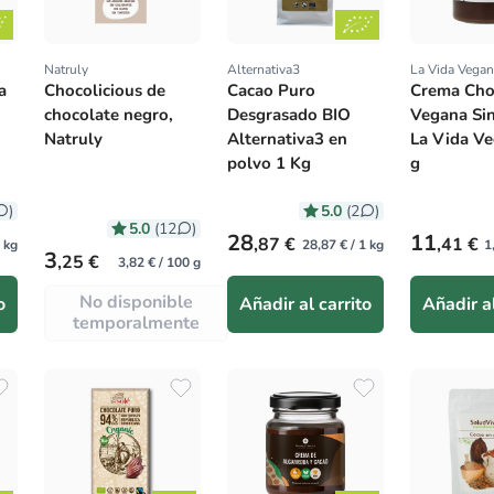
Natruly
Alternativa3
La Vida Vegan
Proveedor:
Proveedor:
Proveedor
a
Chocolicious de
Cacao Puro
Crema Cho
chocolate negro,
Desgrasado BIO
Vegana Si
Natruly
Alternativa3 en
La Vida V
polvo 1 Kg
g
5.0
)
(2
)
5.0
(12
)
Precio habitual
Precio hab
28
11
,87 €
,41 €
1 kg
28,87 € / 1 kg
1
Precio habitual
3
,25 €
3,82 € / 100 g
No disponible
o
Añadir al carrito
Añadir al
temporalmente