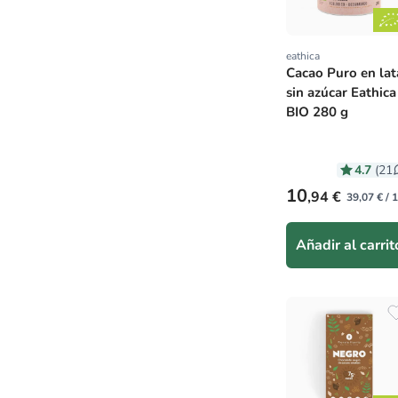
eathica
Proveedor:
Cacao Puro en lat
sin azúcar Eathica
BIO 280 g
4.7
(21
Precio habitual
10
,94 €
39,07 € / 
Añadir al carrit