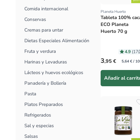
Comida internacional
Planeta Huerto
Proveedor:
Tableta 100% cac
Conservas
ECO Planeta
Cremas para untar
Huerto 70 g
Dietas Especiales Alimentación
Fruta y verdura
4.9
(17
Precio habitual
3
,95 €
Harinas y Levaduras
5,64 € / 10
Lácteos y huevos ecológicos
Añadir al carrit
Panadería y Bollería
Pasta
Platos Preparados
Refrigerados
Sal y especias
Salsas