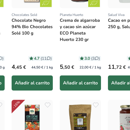
Chocolates Solé
Planeta Huerto
Salud Viva
Proveedor:
Proveedor:
Proveedor
Chocolate Negro
Crema de algarroba
Cacao en 
94% Bio Chocolates
y cacao sin azúcar
250 g, Sal
s
Solé 100 g
ECO Planeta
Huerto 230 gr
4.7
3.0
)
(11
)
(3
)
Precio habitual
Precio habitual
Precio hab
4
5
11
,45 €
,50 €
,72 €
0 g
44,50 € / 1 kg
22,00 € / 1 kg
4
o
Añadir al carrito
Añadir al carrito
Añadir al
-16%