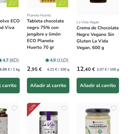
Planeta Huerto
:
Proveedor:
polvo ECO
Tableta chocolate
La Vida Vegan
Proveedor:
ud Viva
negro 75% con
Crema de Chocolate
jengibre y limón
Negro Vegano Sin
ECO Planeta
Gluten La Vida
Huerto 70 gr
Vegan, 600 g
4.7
4.9
(8
)
(11
)
itual
Precio habitual
Precio habitual
2
12
,95 €
,40 €
6,88 € / 1 kg
4,21 € / 100 g
2,07 € / 100 g
 carrito
Añadir al carrito
Añadir al carrito
-12%