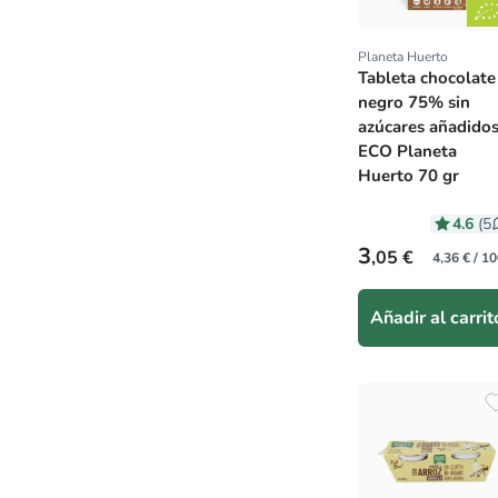
Planeta Huerto
Proveedor:
Tableta chocolate
negro 75% sin
azúcares añadido
ECO Planeta
Huerto 70 gr
4.6
(5
Precio habitual
3
,05 €
4,36 € / 10
Añadir al carrit