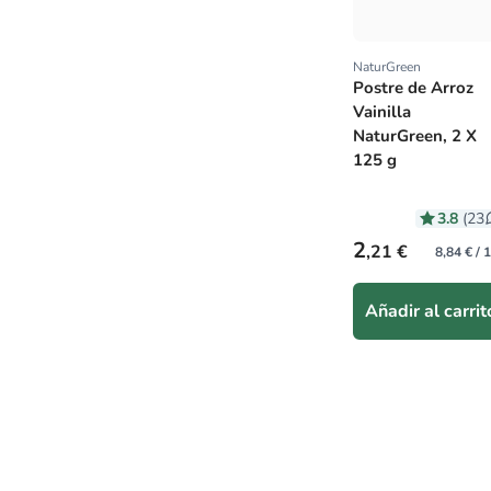
NaturGreen
Proveedor:
Postre de Arroz
Vainilla
NaturGreen, 2 X
125 g
3.8
(23
Precio habitual
2
,21 €
8,84 € / 
Añadir al carrit