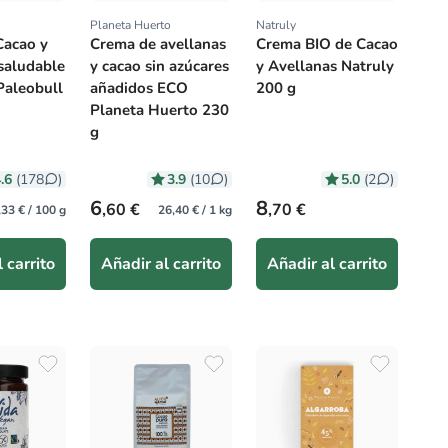
Planeta Huerto
Natruly
:
Proveedor:
Proveedor:
Cacao y
Crema de avellanas
Crema BIO de Cacao
saludable
y cacao sin azúcares
y Avellanas Natruly
Paleobull
añadidos ECO
200 g
Planeta Huerto 230
g
.6
3.9
5.0
(178
)
(10
)
(2
)
itual
Precio habitual
Precio habitual
6
8
,60 €
,70 €
,33 € / 100 g
26,40 € / 1 kg
 carrito
Añadir al carrito
Añadir al carrito