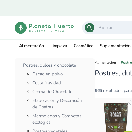
Ir
directamente
al contenido
Alimentación
Limpieza
Cosmética
Suplementación
Alimentación
Postre
Postres, dulces y chocolate
Postres, du
Cacao en polvo
Cesta Navidad
565
resultados para 
Crema de Chocolate
Elaboración y Decoración
de Postres
Mermeladas y Compotas
ecológica
Postres vegetales