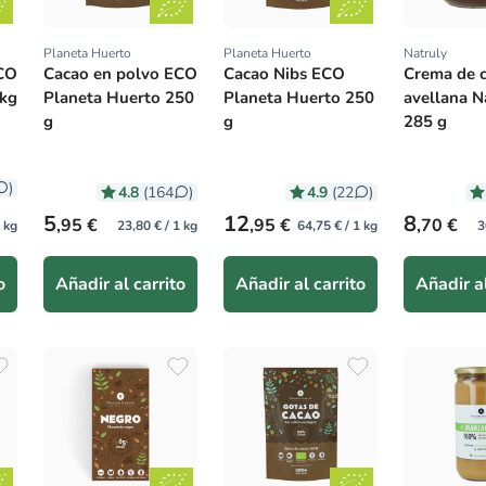
Planeta Huerto
Planeta Huerto
Natruly
Proveedor:
Proveedor:
Proveedor
ECO
Cacao en polvo ECO
Cacao Nibs ECO
Crema de c
 kg
Planeta Huerto 250
Planeta Huerto 250
avellana N
g
g
285 g
)
4.8
4.9
(164
)
(22
)
Precio habitual
Precio habitual
Precio hab
5
12
8
,95 €
,95 €
,70 €
1 kg
23,80 € / 1 kg
64,75 € / 1 kg
3
o
Añadir al carrito
Añadir al carrito
Añadir al