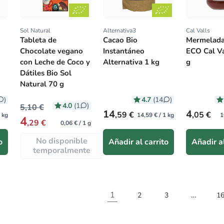
Sol Natural
Alternativa3
Cal Valls
Proveedor:
Proveedor:
Proveedor
Tableta de
Cacao Bio
Mermelada
Chocolate vegano
Instantáneo
ECO Cal Va
con Leche de Coco y
Alternativa 1 kg
g
Dátiles Bio Sol
Natural 70 g
4.7
)
(14
)
4.0
(1
)
5,10 €
Precio habitual
Precio hab
14
4
,59 €
,05 €
1 kg
14,59 € / 1 kg
1
4
,29 €
0,06 € / 1 g
No disponible
o
Añadir al carrito
Añadir al
temporalmente
1
…
2
3
1