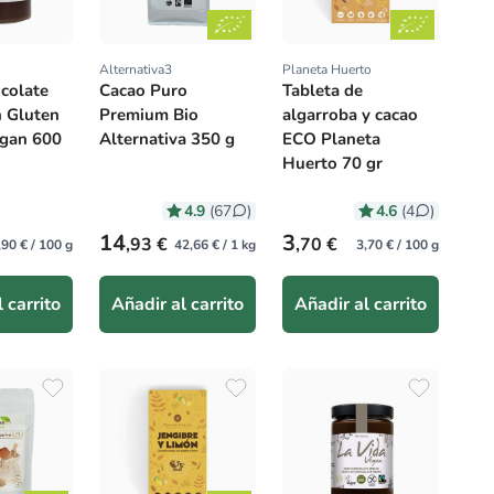
Alternativa3
Planeta Huerto
:
Proveedor:
Proveedor:
colate
Cacao Puro
Tableta de
n Gluten
Premium Bio
algarroba y cacao
egan 600
Alternativa 350 g
ECO Planeta
Huerto 70 gr
4.9
4.6
(67
)
(4
)
itual
Precio habitual
Precio habitual
14
3
,93 €
,70 €
,90 € / 100 g
42,66 € / 1 kg
3,70 € / 100 g
 carrito
Añadir al carrito
Añadir al carrito