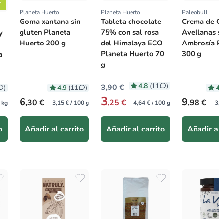
Planeta Huerto
Planeta Huerto
Paleobull
Proveedor:
Proveedor:
Proveedor
Goma xantana sin
Tableta chocolate
Crema de 
gluten Planeta
75% con sal rosa
Avellanas 
y
Huerto 200 g
del Himalaya ECO
Ambrosía 
Planeta Huerto 70
300 g
a
g
4.8
(11
)
3,90 €
4.9
4
)
(11
)
3
Precio habitual
Precio hab
6
9
,30 €
,25 €
,98 €
1 kg
3,15 € / 100 g
4,64 € / 100 g
3
o
Añadir al carrito
Añadir al carrito
Añadir al