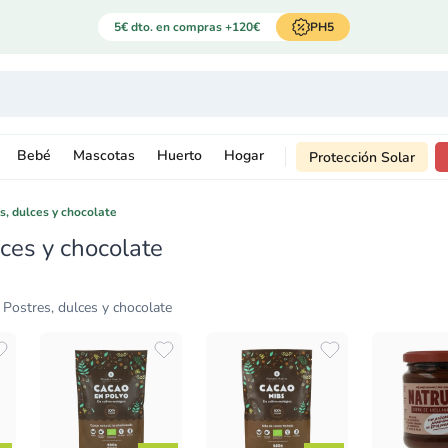
5€ dto. en compras +120€
PH5
Bebé
Mascotas
Huerto
Hogar
Protección Solar
s, dulces y chocolate
lces y chocolate
Postres, dulces y chocolate