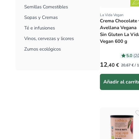
Semillas Comestibles
La Vida Vegan
Proveedor:
Sopas y Cremas
Crema Chocolate 
Avellana Vegana
Té e infusiones
Sin Gluten La Vid
Vinos, cervezas y licores
Vegan 600 g
Zumos ecológicos
5.0
(2
Precio habitual
12
,40 €
20,67 € / 
Añadir al carrit