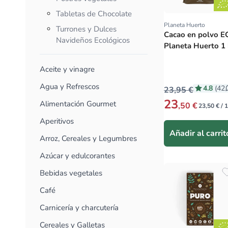
Tabletas de Chocolate
Planeta Huerto
Proveedor:
Turrones y Dulces
Cacao en polvo 
Navideños Ecológicos
Planeta Huerto 1
Aceite y vinagre
Agua y Refrescos
4.8
(42
23,95 €
23
Alimentación Gourmet
,50 €
23,50 € / 
Aperitivos
Añadir al carrit
Arroz, Cereales y Legumbres
Azúcar y edulcorantes
Bebidas vegetales
Café
Carnicería y charcutería
Cereales y Galletas