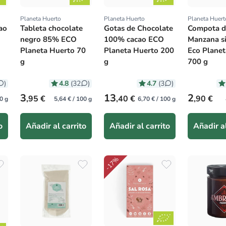
Planeta Huerto
Planeta Huerto
Planeta Huert
Proveedor:
Proveedor:
Proveedor
ao
Tableta chocolate
Gotas de Chocolate
Compota d
negro 85% ECO
100% cacao ECO
Manzana si
Planeta Huerto 70
Planeta Huerto 200
Eco Plane
g
g
700 g
4.8
4.7
)
(32
)
(3
)
Precio habitual
Precio habitual
Precio hab
3
13
2
,95 €
,40 €
,90 €
0 g
5,64 € / 100 g
6,70 € / 100 g
o
Añadir al carrito
Añadir al carrito
Añadir al
-17%