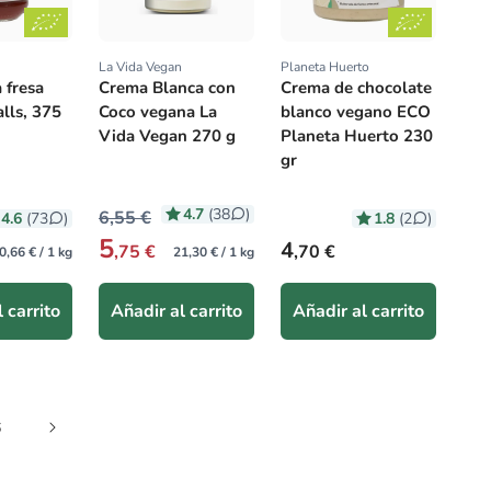
La Vida Vegan
Planeta Huerto
:
Proveedor:
Proveedor:
 fresa
Crema Blanca con
Crema de chocolate
lls, 375
Coco vegana La
blanco vegano ECO
Vida Vegan 270 g
Planeta Huerto 230
gr
4.7
(38
)
6,55 €
4.6
1.8
(73
)
(2
)
5
itual
Precio habitual
4
,75 €
,70 €
0,66 € / 1 kg
21,30 € / 1 kg
 carrito
Añadir al carrito
Añadir al carrito
6