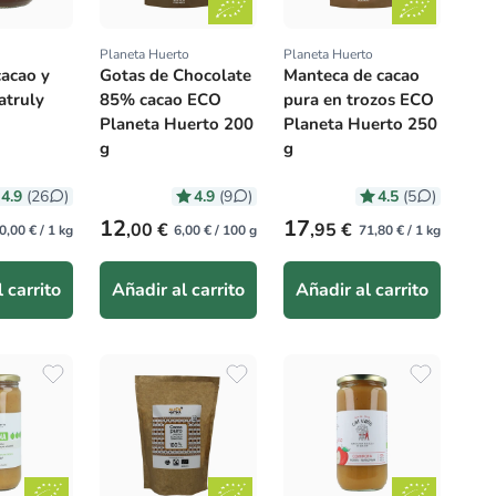
Planeta Huerto
Planeta Huerto
:
Proveedor:
Proveedor:
acao y
Gotas de Chocolate
Manteca de cacao
atruly
85% cacao ECO
pura en trozos ECO
Planeta Huerto 200
Planeta Huerto 250
g
g
4.9
4.9
4.5
(26
)
(9
)
(5
)
itual
Precio habitual
Precio habitual
12
17
,00 €
,95 €
0,00 € / 1 kg
6,00 € / 100 g
71,80 € / 1 kg
 carrito
Añadir al carrito
Añadir al carrito