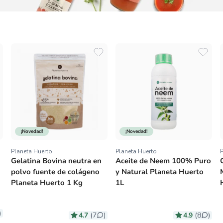
Planeta Huerto
Planeta Huerto
P
Proveedor:
Proveedor:
Hígado de bacalao MSC en
Kombucha ECO Frutos
su propio aceite pesca
rojos Planeta Huerto 330
sostenible Planeta Huerto
ml
120 g
4.7
4.6
)
(27
)
(13
)