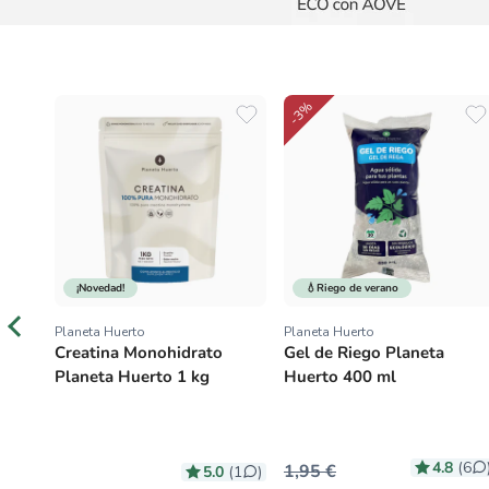
¡Novedad!
Planeta Huerto
Planeta Huerto
Proveedor:
Proveedor:
olar
Miel Cruda de Eucalipto
Gazpacho tradicional ECO
PF50
Planeta Huerto 950 g
con AOVE Planeta Huerto
1L
4.0
4.7
10
)
(1
)
(9