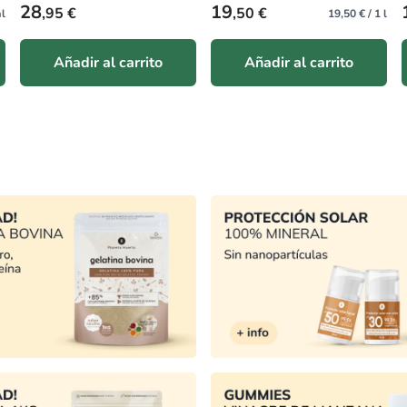
Precio habitual
Precio habitual
3
2
,90 €
,50 €
 l
32,50 € / 1 kg
7,58 € / 1 l
Añadir al carrito
Añadir al carrito