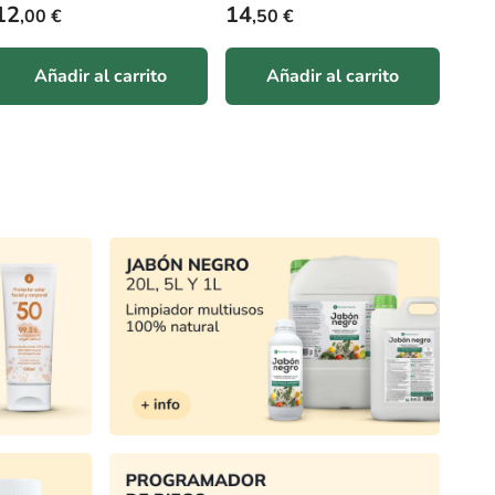
Precio habitual
Precio habitual
9
22
,90 €
,55 €
Añadir al carrito
Añadir al carrito