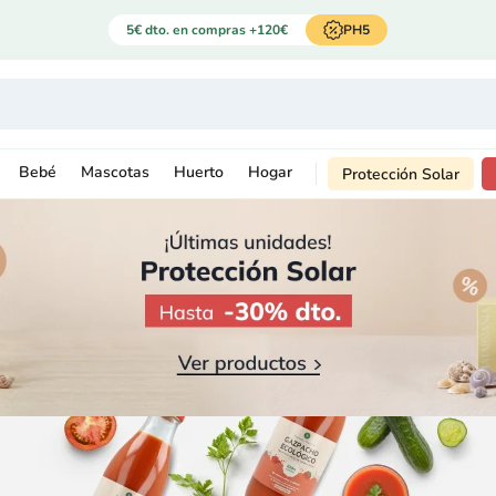
5€ dto. en compras +120€
PH5
Bebé
Mascotas
Huerto
Hogar
Protección Solar