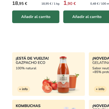
Precio habitual
Precio habitual
13
3
,95 €
,45 €
14,68 € / 1 kg
3,45 € / 1
Añadir al carrito
Añadir al carrito