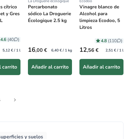
La Droguerie écologique
Ecodoo
:
Proveedor:
Proveedor:
 cítrico
Percarbonato
Vinagre blanco de
et y Gres
sódico La Droguerie
Alcohol para
 L
Écologique 2.5 kg
limpieza Ecodoo, 5
Litros
4.6
(40
)
4.8
(110
)
Precio habitual
Precio habitual
16
12
,00 €
,56 €
5,12 € / 1 l
6,40 € / 1 kg
2,51 € / 1 l
 carrito
Añadir al carrito
Añadir al carrito
5
uperficies y suelos