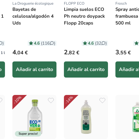
La Droguerie écologique
FLOPP ECO
Frosch
Proveedor:
Proveedor:
Proveedor
Bayetas de
Limpia suelos ECO
Spray anti
 1
celulosa/algodón 4
Ph neutro doypack
frambuesa
Uds
Flopp 20caps
500 ml
4.6
4.6
)
(116
)
(32
)
Precio habitual
Precio habitual
Precio hab
4
2
3
,04 €
,82 €
,55 €
 1 l
o
Añadir al carrito
Añadir al carrito
Añadir al
-10%
-14%
Super precio!