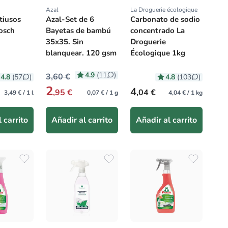
Azal
La Droguerie écologique
:
Proveedor:
Proveedor:
tiusos
Azal-Set de 6
Carbonato de sodio
osch
Bayetas de bambú
concentrado La
35x35. Sin
Droguerie
blanquear. 120 gsm
Écologique 1kg
4.9
(11
)
3,60 €
4.8
4.8
(57
)
(103
)
2
itual
Precio habitual
4
,95 €
,04 €
3,49 € / 1 l
0,07 € / 1 g
4,04 € / 1 kg
 carrito
Añadir al carrito
Añadir al carrito