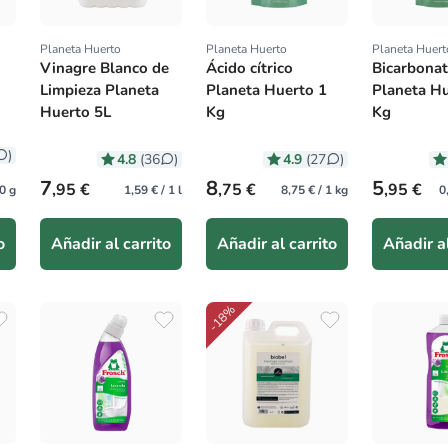
Planeta Huerto
Planeta Huerto
Planeta Huert
Proveedor:
Proveedor:
Proveedor
Vinagre Blanco de
Ácido cítrico
Bicarbonat
Limpieza Planeta
Planeta Huerto 1
Planeta Hu
Huerto 5L
Kg
Kg
)
4.8
4.9
(36
)
(27
)
Precio habitual
Precio habitual
Precio hab
7
8
5
,95 €
,75 €
,95 €
0 g
1,59 € / 1 l
8,75 € / 1 kg
0
o
Añadir al carrito
Añadir al carrito
Añadir al
-18%