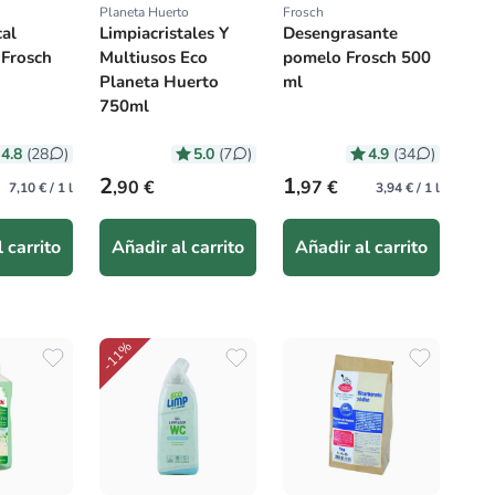
Planeta Huerto
Frosch
:
Proveedor:
Proveedor:
cal
Limpiacristales Y
Desengrasante
 Frosch
Multiusos Eco
pomelo Frosch 500
Planeta Huerto
ml
750ml
4.8
5.0
4.9
(28
)
(7
)
(34
)
itual
Precio habitual
Precio habitual
2
1
,90 €
,97 €
7,10 € / 1 l
3,94 € / 1 l
 carrito
Añadir al carrito
Añadir al carrito
-11%