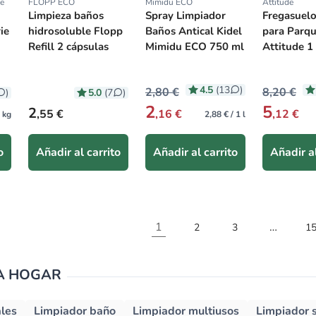
ue
FLOPP ECO
Mimidu ECO
Attitude
Proveedor:
Proveedor:
Proveedor
Limpieza baños
Spray Limpiador
Fregasuelos
ie
hidrosoluble Flopp
Baños Antical Kidel
para Parqu
Refill 2 cápsulas
Mimidu ECO 750 ml
Attitude 1
4.5
(13
)
2,80 €
8,20 €
5.0
)
(7
)
2
5
Precio habitual
2
,55 €
,16 €
,12 €
1 kg
2,88 € / 1 l
o
Añadir al carrito
Añadir al carrito
Añadir al
1
…
2
3
1
ZA HOGAR
ales
Limpiador baño
Limpiador multiusos
Limpiador s