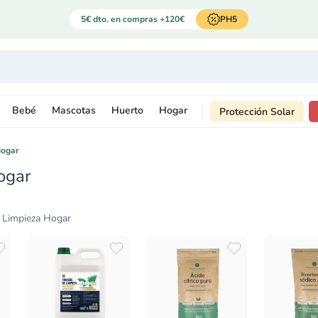
5€ dto. en compras +120€
PH5
Bebé
Mascotas
Huerto
Hogar
Protección Solar
Hogar
ogar
 Limpieza Hogar