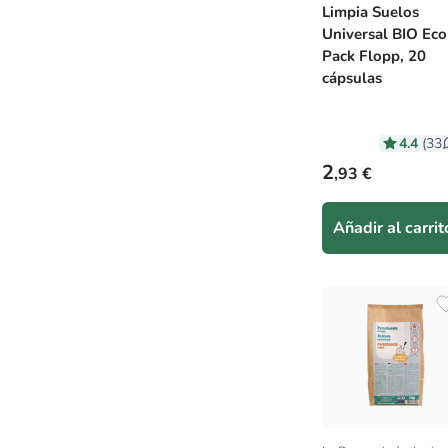
Limpia Suelos
Universal BIO Eco
Pack Flopp, 20
cápsulas
4.4
(33
Precio habitual
2
,93 €
Añadir al carrit