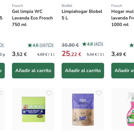
Frosch
BioBel
Frosch
Proveedor:
Proveedor:
Proveedor
Gel limpia WC
Limpiahogar Biobel
Hogar mul
,5
Lavanda Eco Frosch
5 L
lavanda Fr
750 ml
1000 ml
4.8
(4
)
30,80 €
4.6
)
(167
)
25
Precio habitual
Precio hab
3
3
,52 €
,22 €
,49 €
0 g
4,69 € / 1 l
5,04 € / 1 l
o
Añadir al carrito
Añadir al carrito
Añadir al