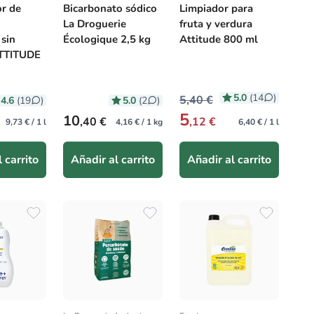
or de
Bicarbonato sódico
Limpiador para
La Droguerie
fruta y verdura
 sin
Écologique 2,5 kg
Attitude 800 ml
TTITUDE
5.0
(14
)
5,40 €
4.6
5.0
(19
)
(2
)
5
itual
Precio habitual
10
,40 €
,12 €
9,73 € / 1 l
4,16 € / 1 kg
6,40 € / 1 l
 carrito
Añadir al carrito
Añadir al carrito