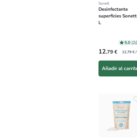
Sonett
Proveedor:
Desinfectante
superficies Sonett
L
5.0
(2
Precio habitual
12
,79 €
12,79 € /
Añadir al carrit