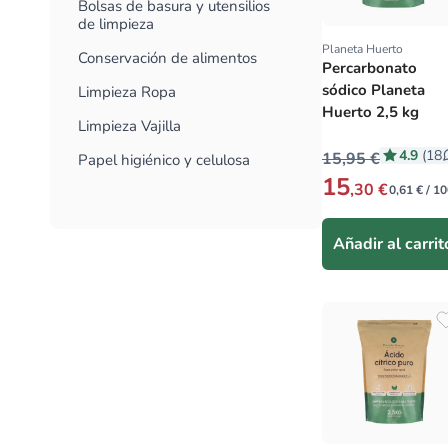
Bolsas de basura y utensilios
de limpieza
Planeta Huerto
Proveedor:
Conservación de alimentos
Percarbonato
sódico Planeta
Limpieza Ropa
Huerto 2,5 kg
Limpieza Vajilla
4.9
(18
15,95 €
Papel higiénico y celulosa
15
,30 €
0,61 € / 10
Añadir al carrit