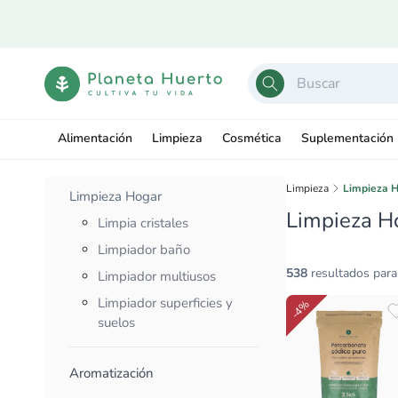
Ir
directamente
al contenido
Alimentación
Limpieza
Cosmética
Suplementación
Limpieza
Limpieza 
Limpieza Hogar
Limpieza H
Limpia cristales
Limpiador baño
538
resultados para
Limpiador multiusos
Limpiador superficies y
-4%
suelos
Aromatización