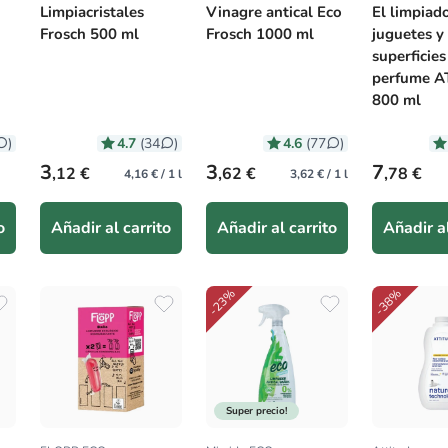
Limpiacristales
Vinagre antical Eco
El limpiad
Frosch 500 ml
Frosch 1000 ml
juguetes y
superficies
perfume A
800 ml
4.7
4.6
)
(34
)
(77
)
Precio habitual
Precio habitual
Precio hab
3
3
7
,12 €
,62 €
,78 €
4,16 € / 1 l
3,62 € / 1 l
o
Añadir al carrito
Añadir al carrito
Añadir al
-23%
-38%
Super precio!