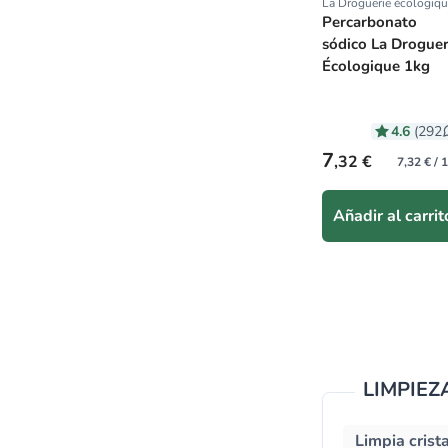
La Droguerie écologiq
Proveedor:
Percarbonato
sódico La Droguer
Écologique 1kg
4.6
(292
Precio habitual
7
,32 €
7,32 € / 
Añadir al carrit
LIMPIE
Limpia crist