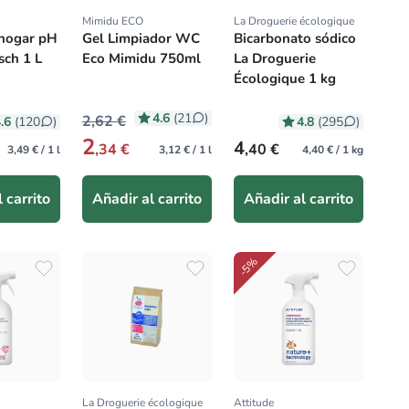
Mimidu ECO
La Droguerie écologique
:
Proveedor:
Proveedor:
 hogar pH
Gel Limpiador WC
Bicarbonato sódico
sch 1 L
Eco Mimidu 750ml
La Droguerie
Écologique 1 kg
4.6
(21
)
2,62 €
.6
4.8
(120
)
(295
)
2
itual
Precio habitual
4
,34 €
,40 €
3,49 € / 1 l
3,12 € / 1 l
4,40 € / 1 kg
 carrito
Añadir al carrito
Añadir al carrito
-5%
La Droguerie écologique
Attitude
:
Proveedor:
Proveedor: