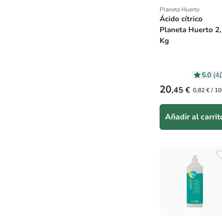
Planeta Huerto
Proveedor:
Ácido cítrico
Planeta Huerto 2
Kg
5.0
(4
Precio habitual
20
,45 €
0,82 € / 10
Añadir al carrit