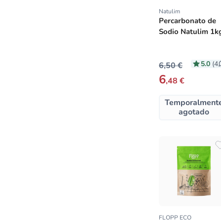
Natulim
Proveedor:
Percarbonato de
Sodio Natulim 1k
5.0
(4
6,50 €
6
,48 €
Temporalment
agotado
FLOPP ECO
Proveedor: