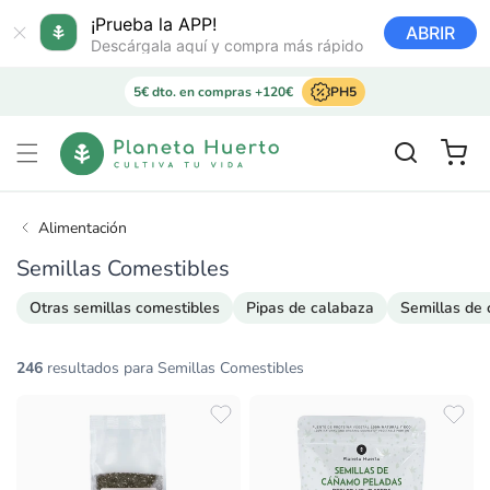
Ir
directamente
¡Prueba la APP!
ABRIR
al contenido
Descárgala aquí y compra más rápido
5€ dto. en compras +120€
PH5
Carrito
Alimentación
Semillas Comestibles
Otras semillas comestibles
Pipas de calabaza
Semillas de
246
resultados para Semillas Comestibles