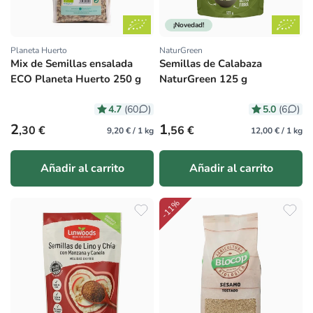
¡Novedad!
Planeta Huerto
NaturGreen
Proveedor:
Proveedor:
Mix de Semillas ensalada
Semillas de Calabaza
ECO Planeta Huerto 250 g
NaturGreen 125 g
4.7
5.0
(60
)
(6
)
Precio habitual
Precio habitual
2
1
,30 €
,56 €
9,20 € / 1 kg
12,00 € / 1 kg
Añadir al carrito
Añadir al carrito
-11%