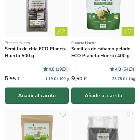
Planeta Huerto
Planeta Huerto
Proveedor:
Proveedor:
Semilla de chía ECO Planeta
Semillas de cáñamo pelado
Huerto 500 g
ECO Planeta Huerto 400 g
4.8
4.8
(19
)
(54
)
Precio habitual
Precio habitual
5
9
,95 €
,50 €
1,19 € / 100 g
23,75 € / 1 kg
Añadir al carrito
Añadir al carrito