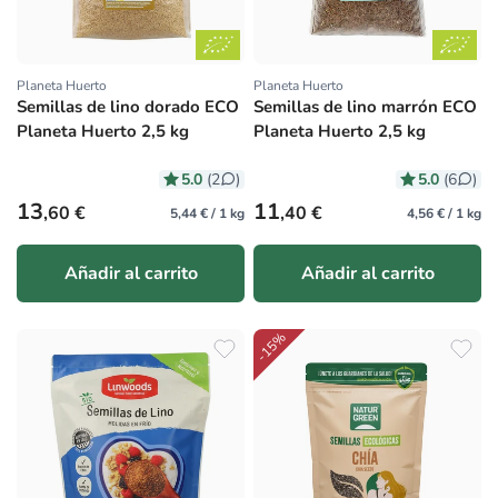
Planeta Huerto
Planeta Huerto
Proveedor:
Proveedor:
Semillas de lino dorado ECO
Semillas de lino marrón ECO
Planeta Huerto 2,5 kg
Planeta Huerto 2,5 kg
5.0
5.0
(2
)
(6
)
Precio habitual
Precio habitual
13
11
,60 €
,40 €
5,44 € / 1 kg
4,56 € / 1 kg
Añadir al carrito
Añadir al carrito
-15%