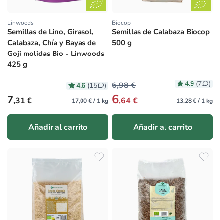
Linwoods
Biocop
Proveedor:
Proveedor:
Semillas de Lino, Girasol,
Semillas de Calabaza Biocop
Calabaza, Chía y Bayas de
500 g
Goji molidas Bio - Linwoods
425 g
4.9
(7
)
6,98 €
4.6
(15
)
6
Precio habitual
7
,31 €
,64 €
17,00 € / 1 kg
13,28 € / 1 kg
Añadir al carrito
Añadir al carrito