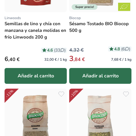
Super precio!
Linwoods
Biocop
Proveedor:
Proveedor:
Semillas de lino y chía con
Sésamo Tostado BIO Biocop
manzana y canela molidas en
500 g
frío Linwoods 200 g
4.8
(6
)
4,32 €
4.6
(33
)
3
Precio habitual
6
,40 €
,84 €
32,00 € / 1 kg
7,68 € / 1 kg
Añadir al carrito
Añadir al carrito
-11%
-10%