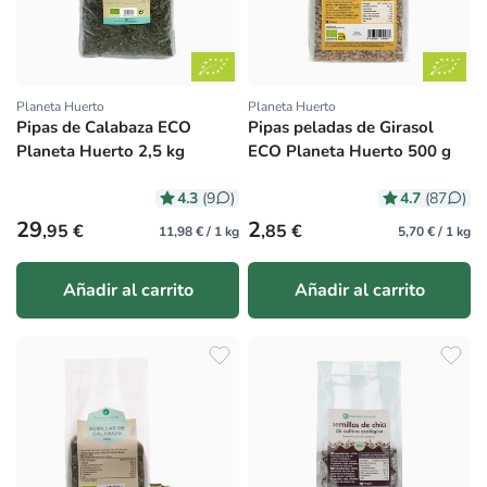
Planeta Huerto
Planeta Huerto
Proveedor:
Proveedor:
Pipas de Calabaza ECO
Pipas peladas de Girasol
Planeta Huerto 2,5 kg
ECO Planeta Huerto 500 g
4.3
4.7
(9
)
(87
)
Precio habitual
Precio habitual
29
2
,95 €
,85 €
11,98 € / 1 kg
5,70 € / 1 kg
Añadir al carrito
Añadir al carrito