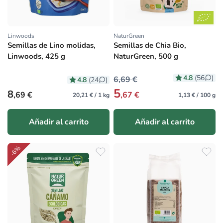
Linwoods
NaturGreen
Proveedor:
Proveedor:
Semillas de Lino molidas,
Semillas de Chia Bio,
Linwoods, 425 g
NaturGreen, 500 g
4.8
(56
)
6,69 €
4.8
(24
)
5
Precio habitual
8
,69 €
,67 €
20,21 € / 1 kg
1,13 € / 100 g
Añadir al carrito
Añadir al carrito
-6%