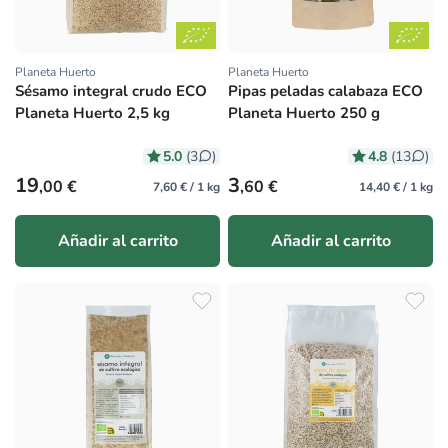
Planeta Huerto
Planeta Huerto
Proveedor:
Proveedor:
Sésamo integral crudo ECO
Pipas peladas calabaza ECO
Planeta Huerto 2,5 kg
Planeta Huerto 250 g
5.0
4.8
(3
)
(13
)
Precio habitual
Precio habitual
19
3
,00 €
,60 €
7,60 € / 1 kg
14,40 € / 1 kg
Añadir al carrito
Añadir al carrito