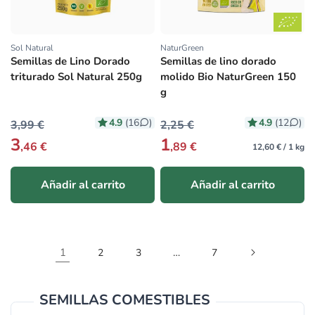
Sol Natural
NaturGreen
Proveedor:
Proveedor:
Semillas de Lino Dorado
Semillas de lino dorado
triturado Sol Natural 250g
molido Bio NaturGreen 150
g
4.9
4.9
(16
)
(12
)
3,99 €
2,25 €
3
1
,46 €
,89 €
12,60 € / 1 kg
Añadir al carrito
Añadir al carrito
1
…
2
3
7
SEMILLAS COMESTIBLES