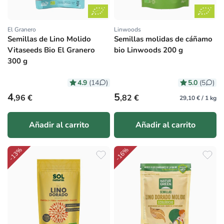
El Granero
Linwoods
Proveedor:
Proveedor:
Semillas de Lino Molido
Semillas molidas de cáñamo
Vitaseeds Bio El Granero
bio Linwoods 200 g
300 g
4.9
5.0
(14
)
(5
)
Precio habitual
Precio habitual
4
5
,96 €
,82 €
29,10 € / 1 kg
Añadir al carrito
Añadir al carrito
-13%
-16%