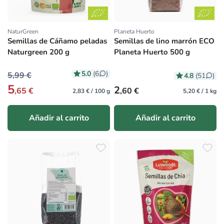
NaturGreen
Planeta Huerto
Proveedor:
Proveedor:
Semillas de Cáñamo peladas
Semillas de lino marrón ECO
Naturgreen 200 g
Planeta Huerto 500 g
5.0
(6
)
5,99 €
4.8
(51
)
5
Precio habitual
2
,65 €
,60 €
2,83 € / 100 g
5,20 € / 1 kg
Añadir al carrito
Añadir al carrito