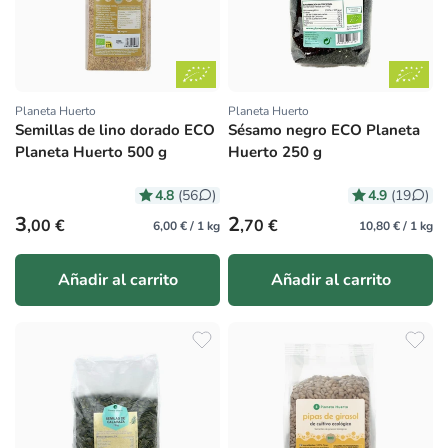
Planeta Huerto
Planeta Huerto
Proveedor:
Proveedor:
Semillas de lino dorado ECO
Sésamo negro ECO Planeta
Planeta Huerto 500 g
Huerto 250 g
4.8
4.9
(56
)
(19
)
Precio habitual
Precio habitual
3
2
,00 €
,70 €
6,00 € / 1 kg
10,80 € / 1 kg
Añadir al carrito
Añadir al carrito