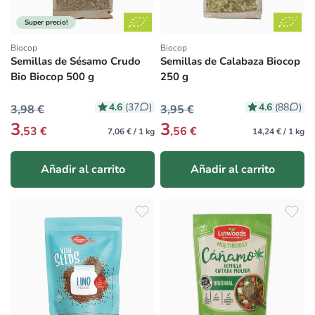
Super precio!
Biocop
Biocop
Proveedor:
Proveedor:
Semillas de Sésamo Crudo
Semillas de Calabaza Biocop
Bio Biocop 500 g
250 g
4.6
4.6
(37
)
(88
)
3,98 €
3,95 €
3
3
,53 €
,56 €
7,06 € / 1 kg
14,24 € / 1 kg
Añadir al carrito
Añadir al carrito