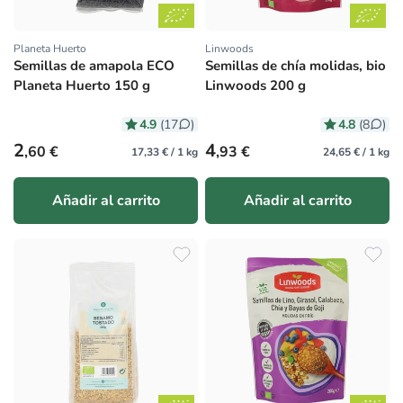
Planeta Huerto
Linwoods
Proveedor:
Proveedor:
Semillas de amapola ECO
Semillas de chía molidas, bio
Planeta Huerto 150 g
Linwoods 200 g
4.9
4.8
(17
)
(8
)
Precio habitual
Precio habitual
2
4
,60 €
,93 €
17,33 € / 1 kg
24,65 € / 1 kg
Añadir al carrito
Añadir al carrito