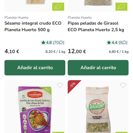
Planeta Huerto
Planeta Huerto
Proveedor:
Proveedor:
Sésamo integral crudo ECO
Pipas peladas de Girasol
Planeta Huerto 500 g
ECO Planeta Huerto 2,5 kg
4.8
4.4
(70
)
(9
)
Precio habitual
Precio habitual
4
12
,10 €
,00 €
8,20 € / 1 kg
4,80 € / 1 kg
Añadir al carrito
Añadir al carrito
-5%