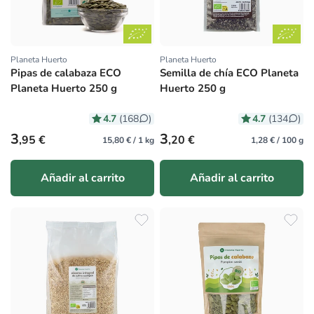
Planeta Huerto
Planeta Huerto
Proveedor:
Proveedor:
Pipas de calabaza ECO
Semilla de chía ECO Planeta
Planeta Huerto 250 g
Huerto 250 g
4.7
4.7
(168
)
(134
)
Precio habitual
Precio habitual
3
3
,95 €
,20 €
15,80 € / 1 kg
1,28 € / 100 g
Añadir al carrito
Añadir al carrito