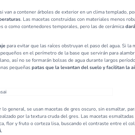
si van a contener árboles de exterior en un clima templado, po
peraturas
. Las macetas construidas con materiales menos rob
ntes o como contenedores temporales, pero las de cerámica
dará
aje
para evitar que las raíces obstruyan el paso del agua. Si la
 pequeños en el perímetro de la base que servirán para alambra
plano, así no se formarán bolsas de agua durante largos períod
 unas pequeñas
patas que la levantan del suelo y facilitan la a
 lo general, se usan macetas de gres oscuro, sin esmaltar, par
realzado por la textura cruda del gres. Las macetas esmaltadas
a, flor y fruto o corteza lisa, buscando el contraste entre el col
.