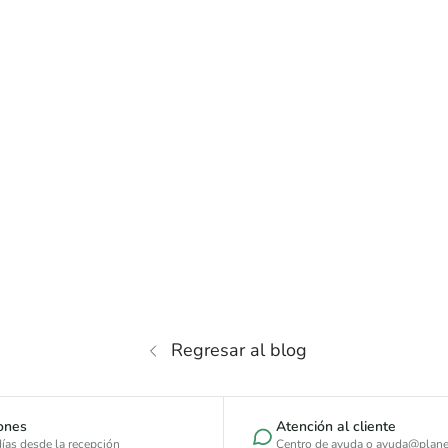
Regresar al blog
ones
Atención al cliente
ías desde la recepción
Centro de ayuda
o ayuda@plane