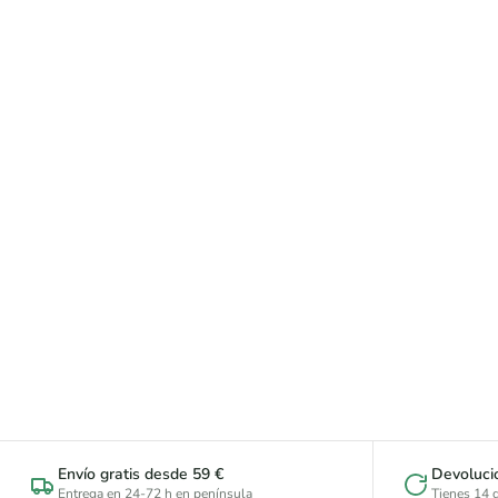
Envío gratis desde 59 €
Devoluci
Entrega en 24-72 h en península
Tienes 14 d