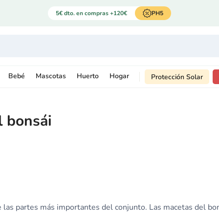
5€ dto. en compras +120€
PH5
Bebé
Mascotas
Huerto
Hogar
Protección Solar
l bonsái
 las partes más importantes del conjunto. Las macetas del bon