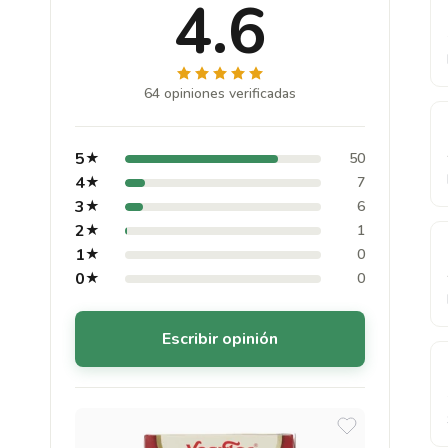
4.6
64 opiniones verificadas
5
★
50
4
★
7
3
★
6
2
★
1
1
★
0
0
★
0
Escribir opinión