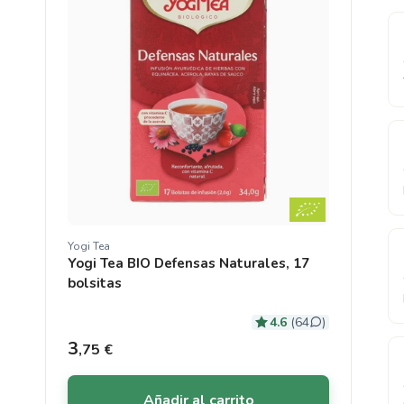
Yogi Tea
Proveedor:
Yogi Tea BIO Defensas Naturales, 17
bolsitas
4.6
(64
)
Precio habitual
3
,75 €
Añadir al carrito