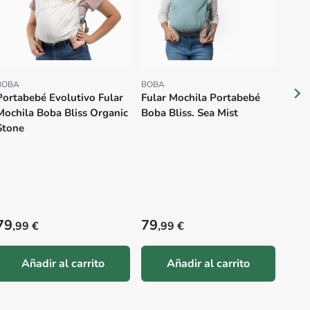
BOBA
BOBA
Proveedor:
Proveedor:
Portabebé Evolutivo Fular
Fular Mochila Portabebé
Mochila Boba Bliss Organic
Boba Bliss. Sea Mist
Stone
Precio habitual
Precio habitual
Prec
79
79
79
,99 €
,99 €
,
Añadir al carrito
Añadir al carrito