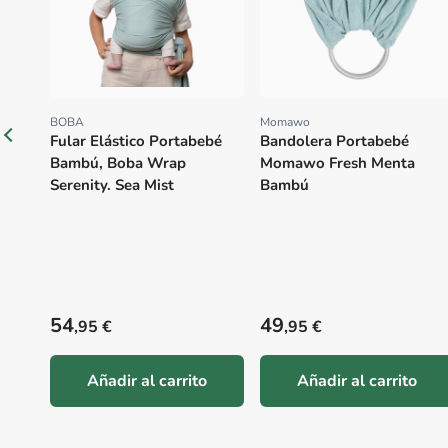
BOBA
Momawo
Proveedor:
Proveedor:
Fular Elástico Portabebé
Bandolera Portabebé
Bambú, Boba Wrap
Momawo Fresh Menta
Serenity. Sea Mist
Bambú
Precio habitual
Precio habitual
54
49
,95 €
,95 €
Añadir al carrito
Añadir al carrito