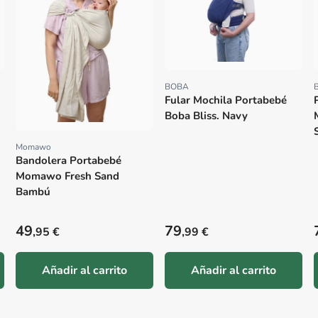
BOBA
Proveedor:
Fular Mochila Portabebé
Boba Bliss. Navy
Momawo
Proveedor:
Bandolera Portabebé
Momawo Fresh Sand
Bambú
Precio habitual
Precio habitual
49
79
,95 €
,99 €
Añadir al carrito
Añadir al carrito