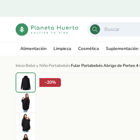
Ir
directamente
al contenido
Alimentación
Limpieza
Cosmética
Suplementación
Inicio
›
Bebé y Niño
›
Portabebés
›
Fular Portabebés
›
Abrigo de Porteo 4
Ir
directamente
Abrir
a la
−20%
elemento
información
multimedia
del producto
1
en
una
ventana
modal