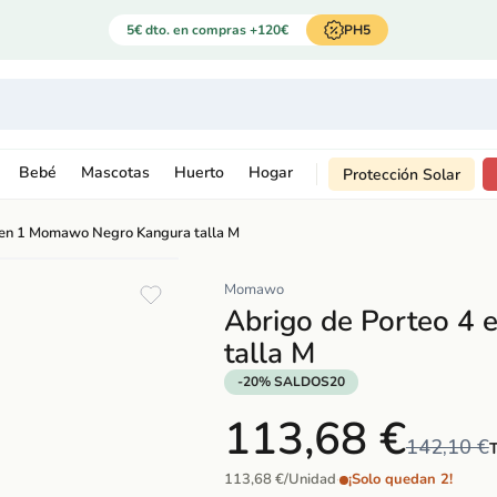
5€ dto. en compras +120€
PH5
Bebé
Mascotas
Huerto
Hogar
Protección Solar
 en 1 Momawo Negro Kangura talla M
Momawo
Abrigo de Porteo 4
talla M
-20% SALDOS20
113,68 €
142,10 €
T
113,68 €/Unidad
·
¡Solo quedan 2!