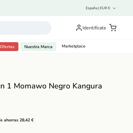
P
España | EUR €
a
í
Inicia
s
sesión o
Carrito
Identifícate
/
regístrate
r
e
g
Marketplace
Ofertas
Nuestra Marca
i
ó
n
 en 1 Momawo Negro Kangura
e ahorras 28,42 €