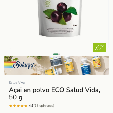
Abrir
elemento
multimedia
1
en
una
Salud Viva
ventana
Açai en polvo ECO Salud Vida,
modal
50 g
4.6
(18 opiniones)