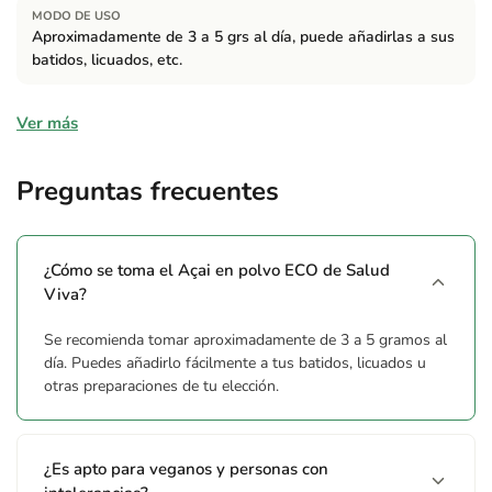
MODO DE USO
Aproximadamente de 3 a 5 grs al día, puede añadirlas a sus
batidos, licuados, etc.
Ingredientes
Ver más
100% polvo de Açai de cultivo orgánico.
Preguntas frecuentes
Alérgenos
Contiene:
Puede contener trazas de frutos secos.
¿Cómo se toma el Açai en polvo ECO de Salud
Viva?
Advertencias
Conservar en lugar fresco, seco y protegido de la luz solar.
Se recomienda tomar aproximadamente de 3 a 5 gramos al
Puede contener trazas de frutos secos. Consumir
día. Puedes añadirlo fácilmente a tus batidos, licuados u
otras preparaciones de tu elección.
preferentemente antes de: ver lateral del envase.
¿Es apto para veganos y personas con