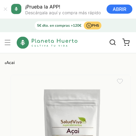
Ir
directamente
¡Prueba la APP!
ABRIR
al contenido
Descárgala aquí y compra más rápido
5€ dto. en compras +120€
PH5
Carrito
‹
Acai
Ir
directamente
a la
información
del producto