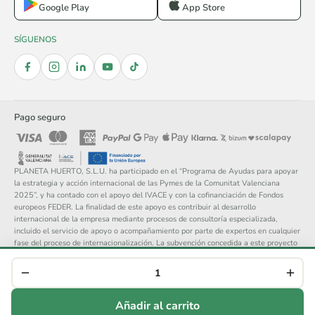
Google Play
App Store
SÍGUENOS
Pago seguro
PLANETA HUERTO, S.L.U. ha participado en el “Programa de Ayudas para apoyar
la estrategia y acción internacional de las Pymes de la Comunitat Valenciana
2025”, y ha contado con el apoyo del IVACE y con la cofinanciación de Fondos
europeos FEDER. La finalidad de este apoyo es contribuir al desarrollo
internacional de la empresa mediante procesos de consultoría especializada,
incluido el servicio de apoyo o acompañamiento por parte de expertos en cualquier
fase del proceso de internacionalización. La subvención concedida a este proyecto
asciende a 14.148 €.
© 2026 Planeta Huerto, S.L. — Todos los derechos reservados.
Aviso legal
Política de privacidad
Cookies
Condiciones generales
Añadir al carrito
Devoluciones
Cancelar compra