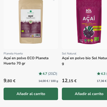
Planeta Huerto
Sol Natural
Proveedor:
Proveedor:
Açaí en polvo ECO Planeta
Açaí en polvo bio Sol Natu
Huerto 70 gr
g
4.7
4.3
(20
)
Precio habitual
Precio habitual
9
12
,80 €
,15 €
14,00 € / 100 g
17,36 €
Añadir al carrito
Añadir al carrito