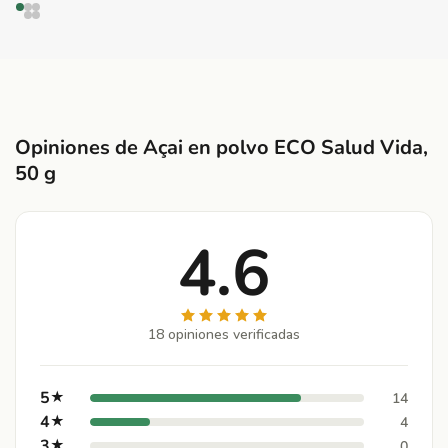
Opiniones de Açai en polvo ECO Salud Vida,
50 g
4.6
18 opiniones verificadas
5
★
14
4
★
4
3
★
0