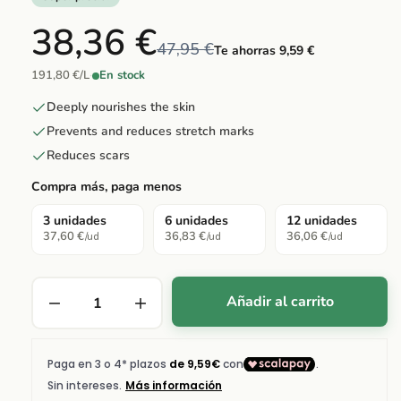
38,36 €
47,95 €
Te ahorras 9,59 €
191,80 €/L
·
En stock
Deeply nourishes the skin
Prevents and reduces stretch marks
Reduces scars
Compra más, paga menos
3 unidades
6 unidades
12 unidades
37,60 €
36,83 €
36,06 €
/ud
/ud
/ud
Añadir al carrito