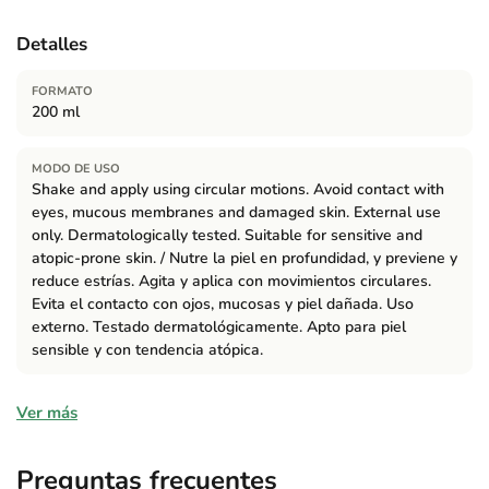
Detalles
FORMATO
200 ml
MODO DE USO
Shake and apply using circular motions. Avoid contact with
eyes, mucous membranes and damaged skin. External use
only. Dermatologically tested. Suitable for sensitive and
atopic-prone skin. / Nutre la piel en profundidad, y previene y
reduce estrías. Agita y aplica con movimientos circulares.
Evita el contacto con ojos, mucosas y piel dañada. Uso
externo. Testado dermatológicamente. Apto para piel
sensible y con tendencia atópica.
Ingredientes
Ver más
Prunus Amygdalus Dulcis Oil, Helianthus Annuus Seed Oil,
Macadamia Ternifolia Seed Oil, Salvia Hispanica Seed Oil,
Preguntas frecuentes
Olea Europaea Fruit Oil*, Persea Gratissima Oil, Papaver