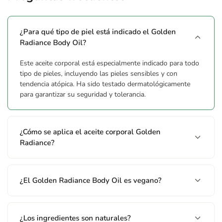
Somniferum Seed Oil*, Corylus Avellana Seed Oil*, Orbignya
Oleifera Seed Oil*, Simmondsia Chinensis Seed Oil*, Rosa
¿Para qué tipo de piel está indicado el Golden
Moschata Seed Oil, Sclerocarya Birrea Seed Oil,
Radiance Body Oil?
Caprylic/Capric Triglyceride, Citrus Grandis Fruit Extract,
Glycine Soja Oil, Ananas Sativus Fruit Extract, Citrus
Este aceite corporal está especialmente indicado para todo
Aurantium Bergamia Fruit Extract, Citrus Nobilis Peel Extract,
tipo de pieles, incluyendo las pieles sensibles y con
Elettaria Cardamomum Seed Extract, Lavandula Angustifolia
tendencia atópica. Ha sido testado dermatológicamente
Flower/Leaf/Stem Extract, Punica Granatum Fruit Extract,
para garantizar su seguridad y tolerancia.
Pyrus Malus Fruit Extract, Calendula Officinalis Flower Extract,
Citrus Aurantium Dulcis Peel Extract, Pyrus Communis Fruit
Extract, Astaxanthin, Carthamus Tinctorius Seed Oil,
¿Cómo se aplica el aceite corporal Golden
Tocopherol, Beta-Sitosterol, Rose Extract, Santalum Album
Radiance?
Wood Extract, Squalene, Limonene**, Hydroxycitronellal**,
Linalool**, Benzyl Alcohol**, Citronellol**, Citral**
¿El Golden Radiance Body Oil es vegano?
Advertencias
Avoid contact with eyes, mucous membranes and damaged
¿Los ingredientes son naturales?
skin. External use only. / Evita el contacto con ojos, mucosas y