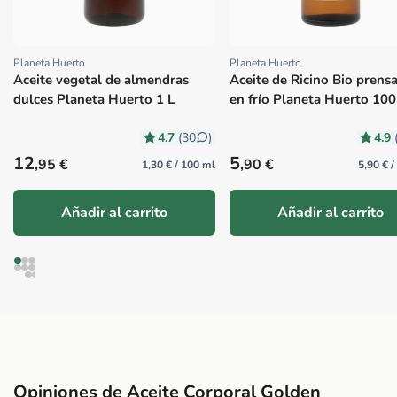
Planeta Huerto
Planeta Huerto
Proveedor:
Proveedor:
Aceite vegetal de almendras
Aceite de Ricino Bio prens
dulces Planeta Huerto 1 L
en frío Planeta Huerto 100
4.7
4.9
(30
)
Precio habitual
Precio habitual
12
5
,95 €
,90 €
1,30 € / 100 ml
5,90 € 
Añadir al carrito
Añadir al carrito
Opiniones de Aceite Corporal Golden