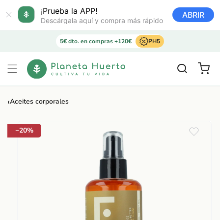
Ir
directamente
¡Prueba la APP!
ABRIR
al contenido
Descárgala aquí y compra más rápido
5€ dto. en compras +120€
PH5
Carrito
‹
Aceites corporales
Ir
directamente
a la
−20%
información
del producto