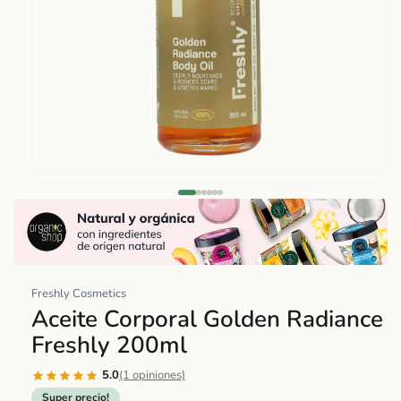
Abrir
elemento
multimedia
1
en
una
Freshly Cosmetics
ventana
Aceite Corporal Golden Radiance
modal
Freshly 200ml
5.0
(1 opiniones)
Super precio!