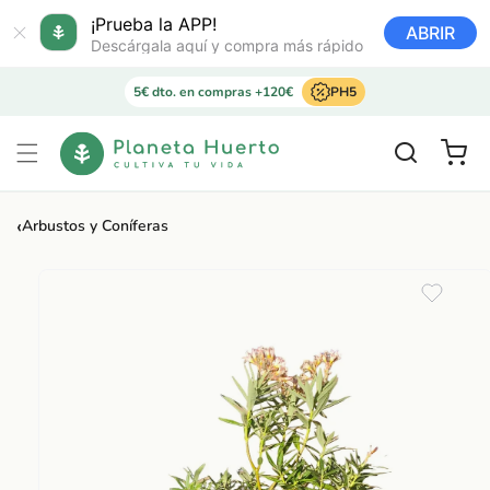
Ir
directamente
¡Prueba la APP!
ABRIR
al contenido
Descárgala aquí y compra más rápido
5€ dto. en compras +120€
PH5
Carrito
‹
Arbustos y Coníferas
Ir
directamente
a la
información
del producto