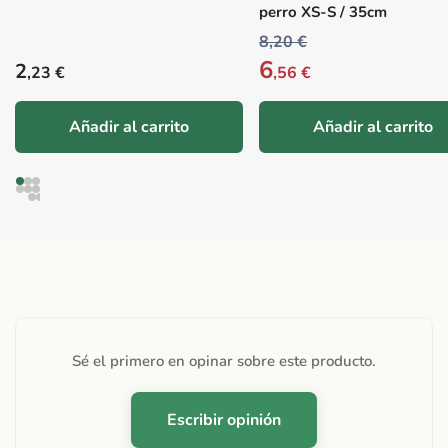
perro XS-S / 35cm
8,20 €
6
Precio habitual
2
,23 €
,56 €
Añadir al carrito
Añadir al carrito
Sé el primero en opinar sobre este producto.
Escribir opinión