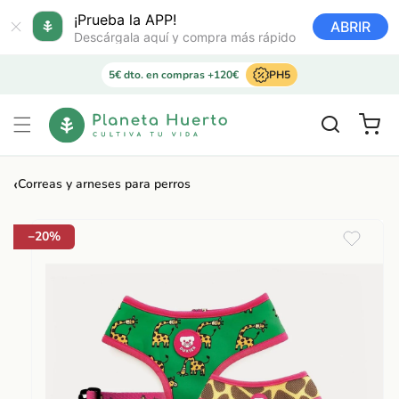
Ir
directamente
¡Prueba la APP!
ABRIR
al contenido
Descárgala aquí y compra más rápido
5€ dto. en compras +120€
PH5
Carrito
‹
Correas y arneses para perros
Ir
directamente
a la
−20%
información
del producto