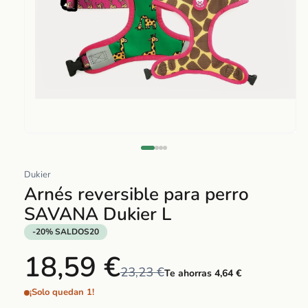
Abrir
elemento
multimedia
Dukier
1
Arnés reversible para perro
en
SAVANA Dukier L
una
ventana
-20% SALDOS20
modal
18,59 €
23,23 €
Te ahorras 4,64 €
¡Solo quedan 1!