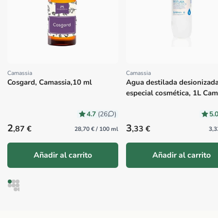
Camassia
Camassia
Proveedor:
Proveedor:
Cosgard, Camassia,10 ml
Agua destilada desionizad
especial cosmética, 1L Cam
4.7
5.
(26
)
Precio habitual
Precio habitual
2
3
,87 €
,33 €
28,70 € / 100 ml
3,3
Añadir al carrito
Añadir al carrito