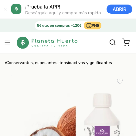
Ir
directamente
¡Prueba la APP!
ABRIR
al contenido
Descárgala aquí y compra más rápido
5€ dto. en compras +120€
PH5
Carrito
‹
Conservantes, espesantes, tensioactivos y gelificantes
Ir
directamente
a la
información
del producto