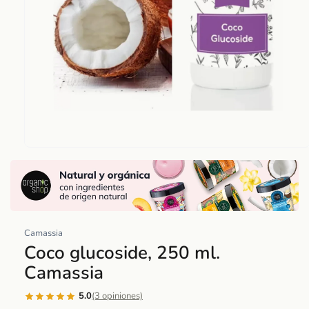
Abrir
elemento
multimedia
1
en
una
Camassia
ventana
Coco glucoside, 250 ml.
modal
Camassia
5.0
(3 opiniones)