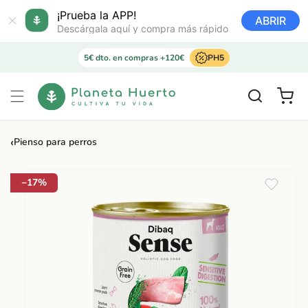
Ir
directamente
¡Prueba la APP!
ABRIR
al contenido
Descárgala aquí y compra más rápido
5€ dto. en compras +120€
PH5
Carrito
‹
Pienso para perros
Ir
directamente
a la
−17%
información
del producto