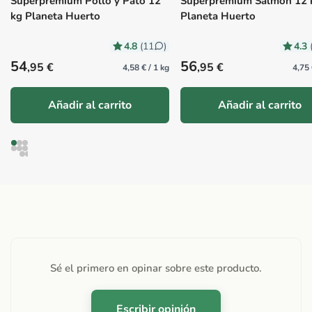
Superpremium Pollo y Pato 12
Superpremium Salmón 12 
kg Planeta Huerto
Planeta Huerto
4.8
4.3
(11
)
Precio habitual
Precio habitual
54
56
,95 €
,95 €
4,58 € / 1 kg
4,75 
Añadir al carrito
Añadir al carrito
Sé el primero en opinar sobre este producto.
Escribir opinión