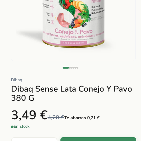
Abrir
elemento
multimedia
Dibaq
1
Dibaq Sense Lata Conejo Y Pavo
en
380 G
una
ventana
3,49 €
modal
4,20 €
Te ahorras 0,71 €
En stock