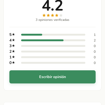
4.2
3 opiniones verificadas
5
★
1
4
★
2
3
★
0
2
★
0
1
★
0
0
★
0
Escribir opinión