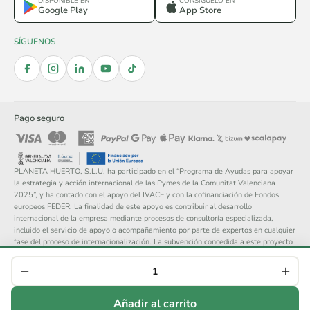
DISPONIBLE EN
CONSÍGUELO EN
Google Play
App Store
SÍGUENOS
Pago seguro
PLANETA HUERTO, S.L.U. ha participado en el “Programa de Ayudas para apoyar
la estrategia y acción internacional de las Pymes de la Comunitat Valenciana
2025”, y ha contado con el apoyo del IVACE y con la cofinanciación de Fondos
europeos FEDER. La finalidad de este apoyo es contribuir al desarrollo
internacional de la empresa mediante procesos de consultoría especializada,
incluido el servicio de apoyo o acompañamiento por parte de expertos en cualquier
fase del proceso de internacionalización. La subvención concedida a este proyecto
asciende a 14.148 €.
© 2026 Planeta Huerto, S.L. — Todos los derechos reservados.
Aviso legal
Política de privacidad
Cookies
Condiciones generales
Añadir al carrito