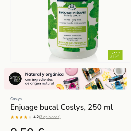
Abrir
elemento
multimedia
1
en
una
Coslys
ventana
Enjuage bucal Coslys, 250 ml
modal
4.2
(3 opiniones)