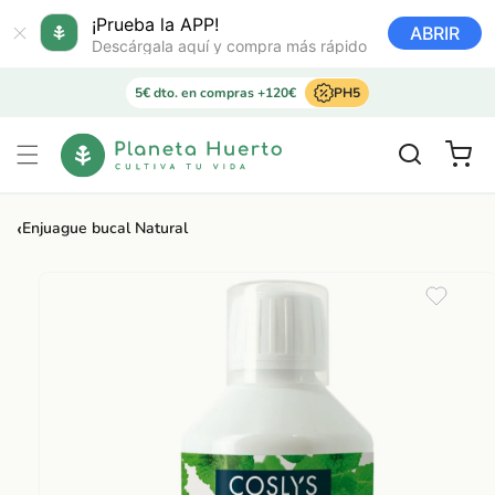
Ir
directamente
¡Prueba la APP!
ABRIR
al contenido
Descárgala aquí y compra más rápido
5€ dto. en compras +120€
PH5
Carrito
‹
Enjuague bucal Natural
Ir
directamente
a la
información
del producto