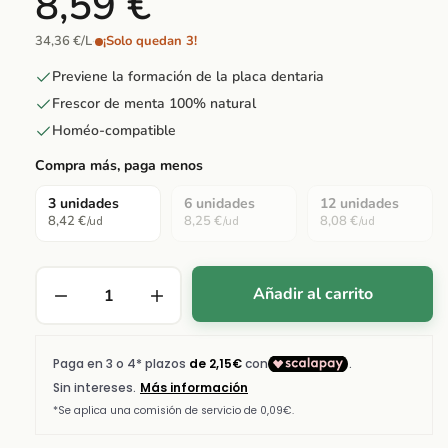
8,59 €
34,36 €/L
·
¡Solo quedan 3!
Previene la formación de la placa dentaria
Frescor de menta 100% natural
Homéo-compatible
Compra más, paga menos
3 unidades
6 unidades
12 unidades
8,42 €
8,25 €
8,08 €
/ud
/ud
/ud
Añadir al carrito