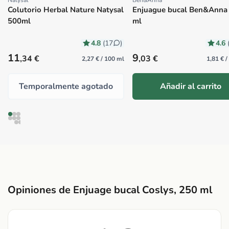
Natysal
Ben&Anna
Proveedor:
Proveedor:
Colutorio Herbal Nature Natysal
Enjuague bucal Ben&Anna
500ml
ml
4.8
4.6
(17
)
Precio habitual
Precio habitual
11
9
,34 €
,03 €
2,27 € / 100 ml
1,81 € 
Temporalmente agotado
Añadir al carrito
Opiniones de Enjuage bucal Coslys, 250 ml