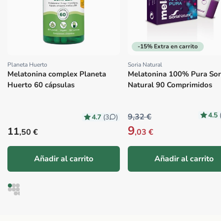
-15% Extra en carrito
Planeta Huerto
Soria Natural
Proveedor:
Proveedor:
Melatonina complex Planeta
Melatonina 100% Pura Sor
Huerto 60 cápsulas
Natural 90 Comprimidos
4.5
9,32 €
4.7
(3
)
9
Precio habitual
11
,50 €
,03 €
Añadir al carrito
Añadir al carrito