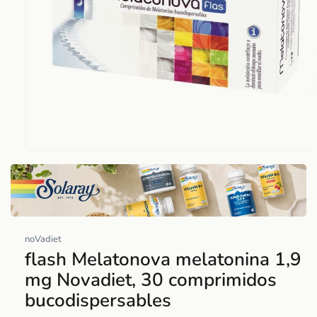
Abrir
elemento
multimedia
1
en
una
noVadiet
ventana
flash Melatonova melatonina 1,9
modal
mg Novadiet, 30 comprimidos
bucodispersables