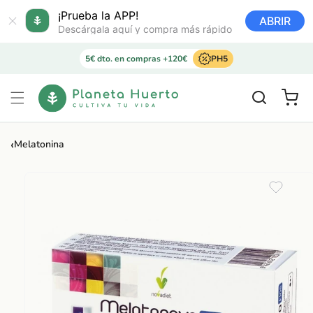
Ir
directamente
¡Prueba la APP!
ABRIR
al contenido
Descárgala aquí y compra más rápido
5€ dto. en compras +120€
PH5
Carrito
‹
Melatonina
Ir
directamente
a la
información
del producto