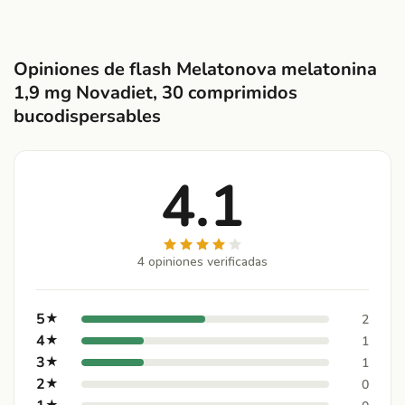
Opiniones de flash Melatonova melatonina
1,9 mg Novadiet, 30 comprimidos
bucodispersables
4.1
4 opiniones verificadas
5
★
2
4
★
1
3
★
1
2
★
0