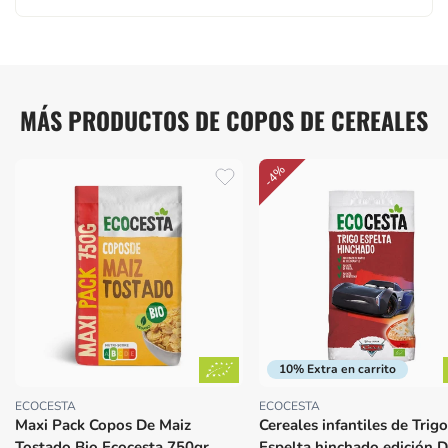
MÁS PRODUCTOS DE COPOS DE CEREALES
-4%
10% Extra en carrito
ECOCESTA
ECOCESTA
Proveedor:
Proveedor:
Maxi Pack Copos De Maiz
Cereales infantiles de Trig
Tostado Bio Ecocesta 750gr
Espelta hinchado edición D