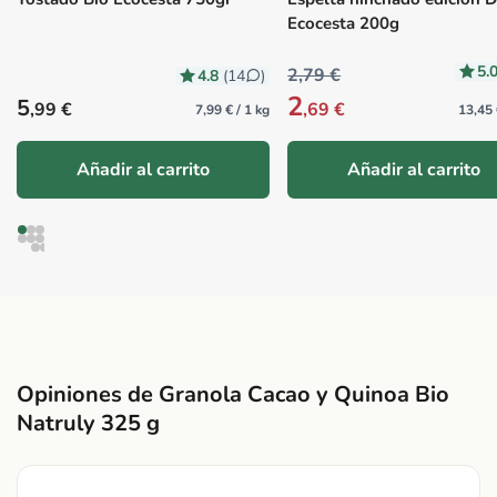
Ecocesta 200g
5.
2,79 €
4.8
(14
)
2
Precio habitual
5
,99 €
,69 €
7,99 € / 1 kg
13,45 
Añadir al carrito
Añadir al carrito
Opiniones de Granola Cacao y Quinoa Bio
Natruly 325 g