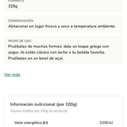
FORMATO
325g
CONSERVACIÓN
Almacenar en lugar fresco y seco a temperatura ambiente.
MODO DE USO
Pruébalas de muchas formas: dale un toque griego con
yogur. Al estilo clásico con leche o tu bebida favorita.
Pruébalas en un bowl de açaí.
Ingredientes
Ver más
Almendras* (17%), semillas de sésamo* (10,2%), avellanas*
(10%), pipas de girasol* (10%), pipas de calabaza* (10%),
coco laminado* (10%), pasas* (10%), jarabe de coco* (9%),
anacardos* (5%), cacao en polvo* (3%), virutas de cacao*
Información nutricional (por 100g)
(3%), quinoa inflada* (2%), sal rosa del himalaya (0,8%). *De
Valores medios por 100g de producto
agricultura ecológica.
Valor energético (kJ)
2200 kJ