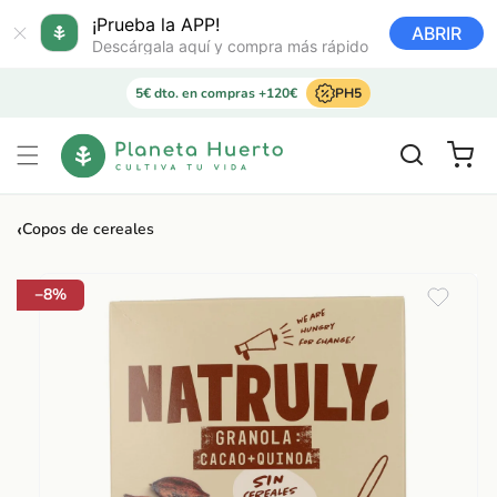
Ir
directamente
¡Prueba la APP!
ABRIR
al contenido
Descárgala aquí y compra más rápido
5€ dto. en compras +120€
PH5
Carrito
‹
Copos de cereales
Ir
directamente
a la
−8%
información
del producto