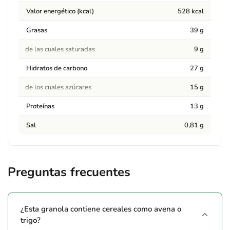
Alérgenos
Valor energético (kcal)
528 kcal
Contiene:
Contiene: almendras, avellanas, anacardos,
Grasas
39 g
semillas de sésamo (frutos de cáscara y sésamo). Puede
contener trazas de soja y otros frutos de cáscara.
de las cuales saturadas
9 g
Hidratos de carbono
27 g
Advertencias
de los cuales azúcares
15 g
Puede contener trazas de soja y otros frutos de cáscara.
Proteínas
13 g
Sal
0,81 g
Preguntas frecuentes
¿Esta granola contiene cereales como avena o
trigo?