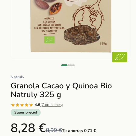
Abrir
elemento
multimedia
Natruly
1
Granola Cacao y Quinoa Bio
en
Natruly 325 g
una
ventana
4.6
(7 opiniones)
modal
Super precio!
8,28 €
8,99 €
Te ahorras 0,71 €