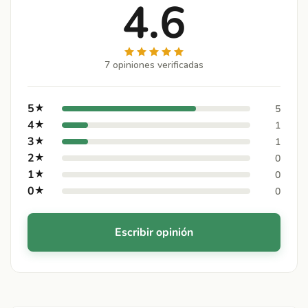
4.6
7 opiniones verificadas
5
★
5
4
★
1
3
★
1
2
★
0
1
★
0
0
★
0
Escribir opinión