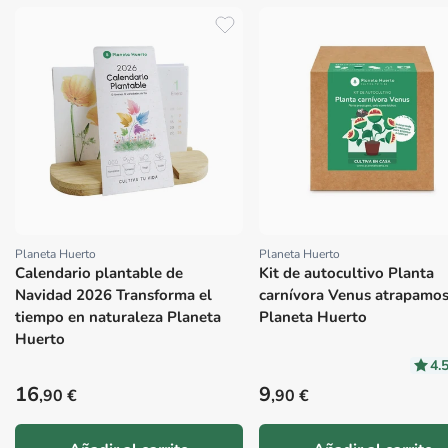
Planeta Huerto
Planeta Huerto
Proveedor:
Proveedor:
Calendario plantable de
Kit de autocultivo Planta
Navidad 2026 Transforma el
carnívora Venus atrapamo
tiempo en naturaleza Planeta
Planeta Huerto
Huerto
4.
Precio habitual
Precio habitual
16
9
,90 €
,90 €