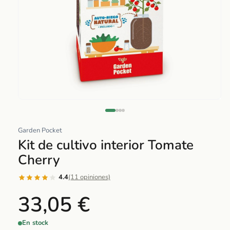
Abrir
elemento
multimedia
Garden Pocket
1
Kit de cultivo interior Tomate
en
Cherry
una
ventana
4.4
(11 opiniones)
modal
33,05 €
En stock