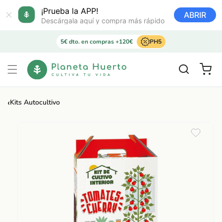
Ir
directamente
¡Prueba la APP!
ABRIR
al contenido
Descárgala aquí y compra más rápido
5€ dto. en compras +120€
PH5
Carrito
‹
Kits Autocultivo
Ir
directamente
a la
información
del producto