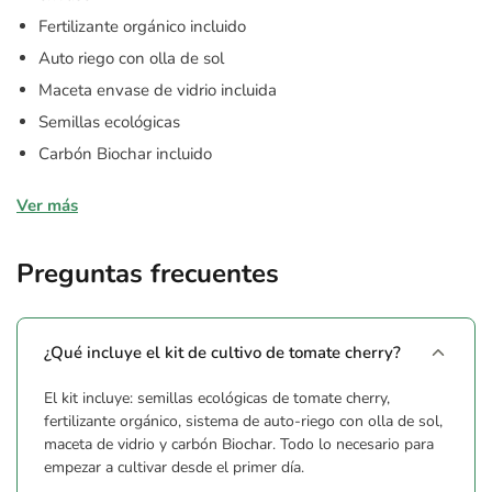
Fertilizante orgánico incluido
Auto riego con olla de sol
Maceta envase de vidrio incluida
Semillas ecológicas
Carbón Biochar incluido
Composición
Ver más
Fertilizante orgánico, sistema de auto riego con olla de sol,
maceta envase de vidrio, semillas ecológicas, carbón Biochar
Preguntas frecuentes
¿Qué incluye el kit de cultivo de tomate cherry?
El kit incluye: semillas ecológicas de tomate cherry,
fertilizante orgánico, sistema de auto-riego con olla de sol,
maceta de vidrio y carbón Biochar. Todo lo necesario para
empezar a cultivar desde el primer día.