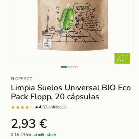
Abrir
elemento
multimedia
FLOPP ECO
1
Limpia Suelos Universal BIO Eco
en
Pack Flopp, 20 cápsulas
una
ventana
4.4
(33 opiniones)
modal
2,93 €
0,15 €/Unidad
·
En stock