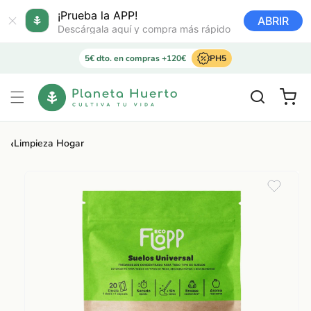
Ir
directamente
¡Prueba la APP!
ABRIR
al contenido
Descárgala aquí y compra más rápido
5€ dto. en compras +120€
PH5
Carrito
‹
Limpieza Hogar
Ir
directamente
a la
información
del producto