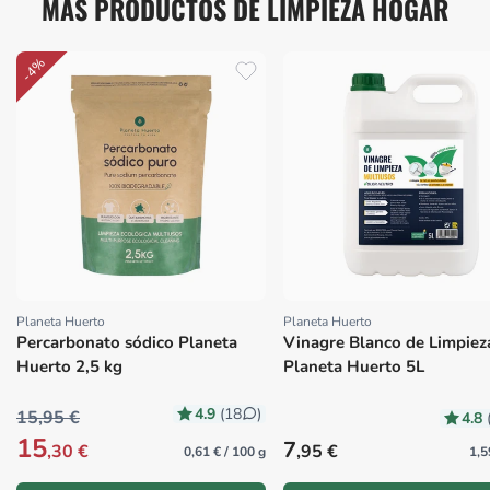
MÁS PRODUCTOS DE LIMPIEZA HOGAR
-4%
Planeta Huerto
Planeta Huerto
Proveedor:
Proveedor:
Percarbonato sódico Planeta
Vinagre Blanco de Limpiez
Huerto 2,5 kg
Planeta Huerto 5L
4.9
(18
)
15,95 €
4.8
15
Precio habitual
7
,30 €
,95 €
0,61 € / 100 g
1,5