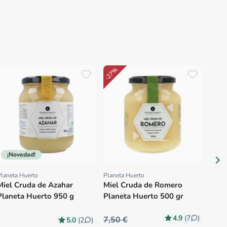
¡N
-27%
Plane
Prov
Miel
Plan
¡Novedad!
laneta Huerto
Planeta Huerto
Proveedor:
Proveedor:
Miel Cruda de Azahar
Miel Cruda de Romero
Planeta Huerto 950 g
Planeta Huerto 500 gr
4.9
(7
)
7,50 €
5.0
(2
)