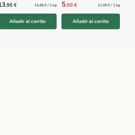
5
Precio habitual
Prec
13
12
,95 €
,50 €
,
14,68 € / 1 kg
11,00 € / 1 kg
Añadir al carrito
Añadir al carrito