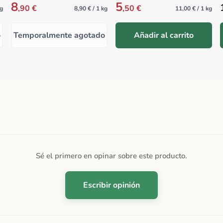
8
5
,90 €
,50 €
kg
8,90 € / 1 kg
11,00 € / 1 kg
o
Temporalmente agotado
Añadir al carrito
Sé el primero en opinar sobre este producto.
Escribir opinión