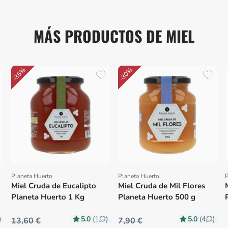
MÁS PRODUCTOS DE MIEL
-35%
-30%
Planeta Huerto
Planeta Huerto
P
Proveedor:
Proveedor:
Miel Cruda de Eucalipto
Miel Cruda de Mil Flores
Planeta Huerto 1 Kg
Planeta Huerto 500 g
5.0
5.0
)
(1
)
(4
)
13,60 €
7,90 €