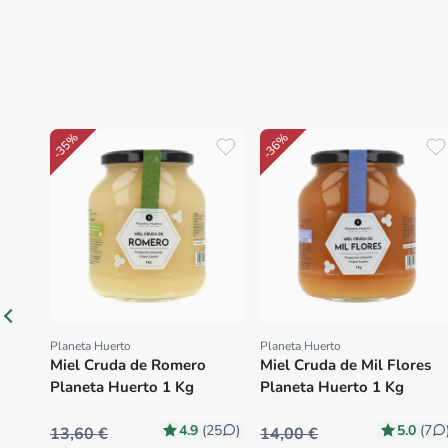
-35%
-36%
Planeta Huerto
Planeta Huerto
Proveedor:
Proveedor:
Miel Cruda de Romero
Miel Cruda de Mil Flores
Planeta Huerto 1 Kg
Planeta Huerto 1 Kg
4.9
5.0
(25
)
(7
13,60 €
14,00 €