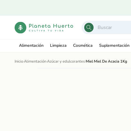
Ir
directamente
al contenido
Alimentación
Limpieza
Cosmética
Suplementación
Inicio
›
Alimentación
›
Azúcar y edulcorantes
›
Miel
›
Miel De Acacia 1Kg
Ir
directamente
Abrir
a la
elemento
información
multimedia
del producto
1
en
una
ventana
modal