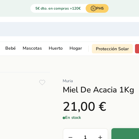
5€ dto. en compras +120€
PH5
Bebé
Mascotas
Huerto
Hogar
Protección Solar
Muria
Miel De Acacia 1Kg
21,00 €
En stock