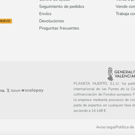
Seguimiento de pedidos
Vende con
Envíos
Trabaja c
Devoluciones
NUEVO
Preguntas frecuentes
PLANETA HUERTO, S.L.U. ha partic
internacional de las Pymes de la C
cofinanciación de Fondos europeos FE
la empresa mediante procesos de con
parte de expertos en cualquier fase 
asciende a 14.148 €.
Aviso legal
Política de