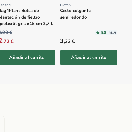
erland
Biotop
Proveedor:
Proveedor:
Bag4Plant Bolsa de
Cesto colgante
plantación de fieltro
semiredondo
geotextil gris ø15 cm 2,7 L
4,90 €
5.0
(5
)
2
Precio habitual
Prec
3
12
,72 €
,22 €
,
Añadir al carrito
Añadir al carrito