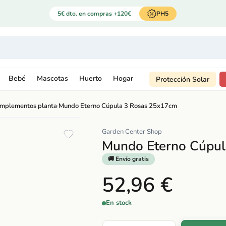
5€ dto. en compras +120€
PH5
Bebé
Mascotas
Huerto
Hogar
Protección Solar
omplementos planta
›
Mundo Eterno Cúpula 3 Rosas 25x17cm
Garden Center Shop
Mundo Eterno Cúpu
🚚 Envío gratis
52,96 €
En stock