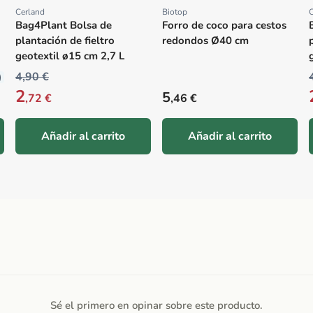
Cerland
Biotop
C
Proveedor:
Proveedor:
Bag4Plant Bolsa de
Forro de coco para cestos
plantación de fieltro
redondos Ø40 cm
geotextil ø15 cm 2,7 L
4,90 €
)
2
Precio habitual
5
,72 €
,46 €
Añadir al carrito
Añadir al carrito
Sé el primero en opinar sobre este producto.