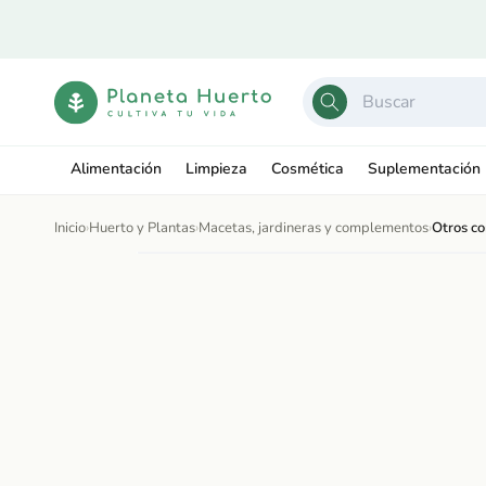
Ir
directamente
al contenido
Alimentación
Limpieza
Cosmética
Suplementación
Inicio
›
Huerto y Plantas
›
Macetas, jardineras y complementos
›
Otros c
Ir
directamente
Abrir
a la
elemento
información
multimedia
del producto
1
en
una
ventana
modal