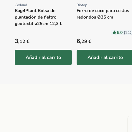
Cerland
Biotop
Proveedor:
Proveedor:
Bag4Plant Bolsa de
Forro de coco para cestos
plantación de fieltro
redondos Ø35 cm
geotextil ø25cm 12,3 L
5.0
(1
Precio habitual
Precio habitual
3
6
,12 €
,29 €
Añadir al carrito
Añadir al carrito