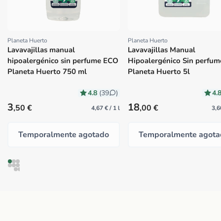
Planeta Huerto
Planeta Huerto
Proveedor:
Proveedor:
Lavavajillas manual
Lavavajillas Manual
hipoalergénico sin perfume ECO
Hipoalergénico Sin perfum
Planeta Huerto 750 ml
Planeta Huerto 5l
4.8
4.
(39
)
Precio habitual
Precio habitual
3
18
,50 €
,00 €
4,67 € / 1 l
3,6
Temporalmente agotado
Temporalmente agota