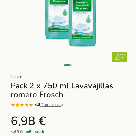
Abrir
elemento
multimedia
Frosch
1
Pack 2 x 750 ml Lavavajillas
en
romero Frosch
una
ventana
4.8
(2 opiniones)
modal
6,98 €
4,65 €/L
·
En stock