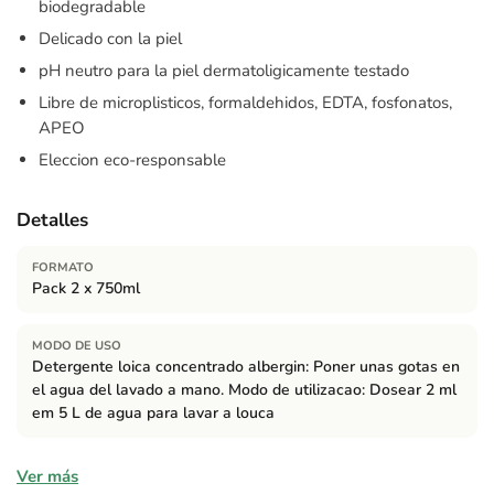
biodegradable
Delicado con la piel
pH neutro para la piel dermatoligicamente testado
Libre de microplisticos, formaldehidos, EDTA, fosfonatos,
APEO
Eleccion eco-responsable
Detalles
FORMATO
Pack 2 x 750ml
MODO DE USO
Detergente loica concentrado albergin: Poner unas gotas en
el agua del lavado a mano. Modo de utilizacao: Dosear 2 ml
em 5 L de agua para lavar a louca
Composición
Ver más