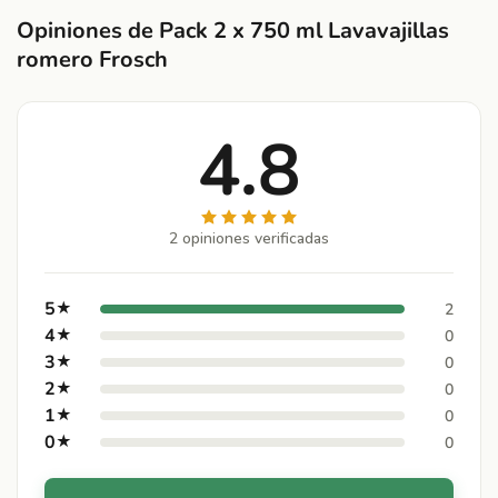
Opiniones de Pack 2 x 750 ml Lavavajillas
romero Frosch
4.8
2 opiniones verificadas
5
★
2
4
★
0
3
★
0
2
★
0
1
★
0
0
★
0