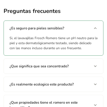
Tensoactivos anionicos: 5-15%, tensoactivos no ionicos: menos
del 5%, conservantes (Phenoxyethanol, Benzisothiazolinone),
Preguntas frecuentes
perfumes, colorantes
Advertencias
¿Es seguro para pieles sensibles?
Causa irritacion ocular grave. Provocar lesiones oculares
Si, el lavavajillas Frosch Romero tiene un pH neutro para la
graves. Evitar en agua subterranea. Nocivo para los
piel y esta dermatoligicamente testado, siendo delicado
organismos acuaticos, con efectos nocivos duraderos. En caso
con las manos incluso durante un uso frecuente.
de contacto con los ojos: Aclarar cuidadosamente con agua
durante varios minutos. Quitar las lentes de contacto, si lleva y
resulta facil. Seguir aclarando. Llamar inmediatamente a un
¿Que significa que sea concentrado?
medico. Eliminar el contenido/el recipiente en un punto de
recogida de residuos especiales.
¿Es realmente ecologico este producto?
¿Que propiedades tiene el romero en este