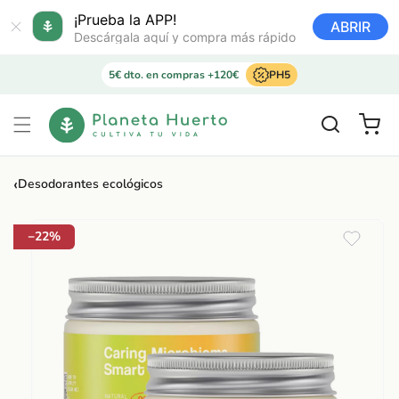
Ir
directamente
¡Prueba la APP!
ABRIR
al contenido
Descárgala aquí y compra más rápido
5€ dto. en compras +120€
PH5
Carrito
‹
Desodorantes ecológicos
Ir
directamente
a la
−22%
información
del producto