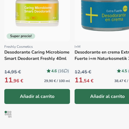
Super precio!
Freshly Cosmetics
I+M
Proveedor:
Proveedor:
Desodorante Caring Microbiome
Desodorante en crema Ext
Smart Deodorant Freshly 40ml
Fuerte i+m Naturkosmetik 
4.6
4.5
(16
)
14,95 €
12,45 €
11
11
,96 €
,54 €
29,90 € / 100 ml
38,47 € 
Añadir al carrito
Añadir al carrito