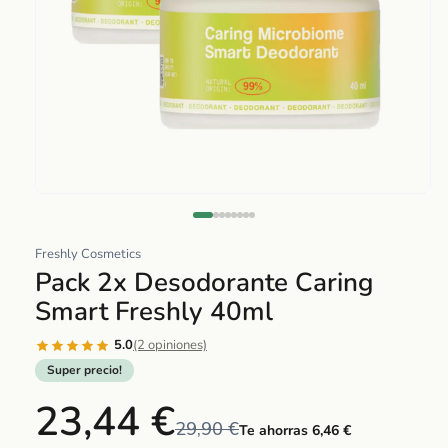
Abrir
elemento
multimedia
Freshly Cosmetics
1
Pack 2x Desodorante Caring
en
Smart Freshly 40ml
una
ventana
5.0
(2 opiniones)
modal
Super precio!
23,44 €
29,90 €
Te ahorras 6,46 €