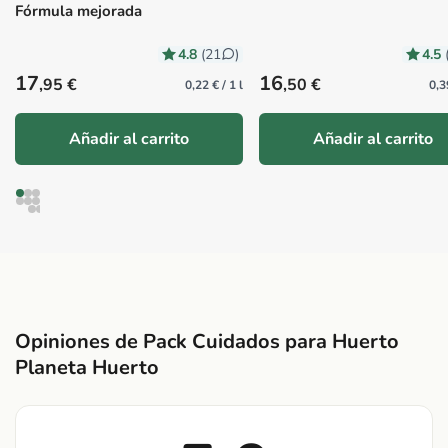
Fórmula mejorada
4.8
4.5
(21
)
Precio habitual
Precio habitual
17
16
,95 €
,50 €
0,22 € / 1 l
0,3
Añadir al carrito
Añadir al carrito
Opiniones de Pack Cuidados para Huerto
Planeta Huerto