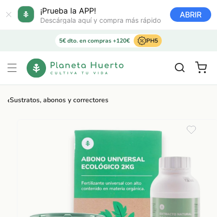
Ir
directamente
¡Prueba la APP!
ABRIR
al contenido
Descárgala aquí y compra más rápido
5€ dto. en compras +120€
PH5
Carrito
‹
Sustratos, abonos y correctores
Ir
directamente
a la
información
del producto