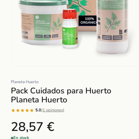
Abrir
elemento
Planeta Huerto
multimedia
Pack Cuidados para Huerto
1
en
Planeta Huerto
una
ventana
5.0
(1 opiniones)
modal
28,57 €
En stock