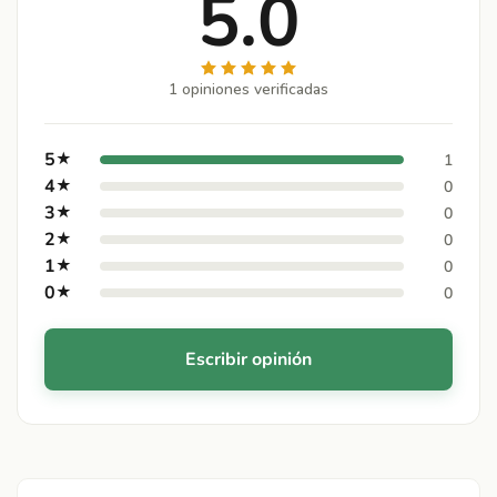
5.0
1 opiniones verificadas
5
★
1
4
★
0
3
★
0
2
★
0
1
★
0
0
★
0
Escribir opinión