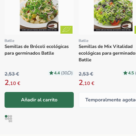
Batlle
Batlle
Proveedor:
Proveedor:
Semillas de Brócoli ecológicas
Semillas de Mix Vitalidad
para germinados Batlle
ecológicas para germinado
Batlle
4.4
4.5
(30
)
2,53 €
2,53 €
2
2
,10 €
,10 €
Añadir al carrito
Temporalmente agota