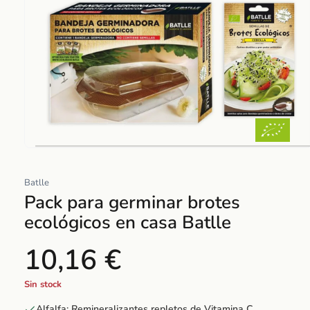
Abrir
elemento
Batlle
multimedia
Pack para germinar brotes
1
en
ecológicos en casa Batlle
una
ventana
10,16 €
modal
Sin stock
Alfalfa: Remineralizantes repletos de Vitamina C