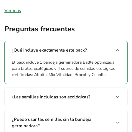
Composición
Ver más
Semillas ecológicas de Alfalfa (Medicago Sativa), Mix Vitalidad
(mezcla de variedades), Brócoli (Brassica oleracea botrytis
Preguntas frecuentes
rimosa), Cebolla (Allium cepa). Bandeja germinadora de
plástico.
¿Qué incluye exactamente este pack?
Advertencias
El pack incluye 1 bandeja germinadora Batlle optimizada
No contiene semillas (indicado en la bandeja germinadora). La
para brotes ecológicos y 4 sobres de semillas ecológicas
bandeja contiene 1 bandeja germinadora únicamente.
certificadas: Alfalfa, Mix Vitalidad, Brócoli y Cebolla.
¿Las semillas incluidas son ecológicas?
¿Puedo usar las semillas sin la bandeja
germinadora?