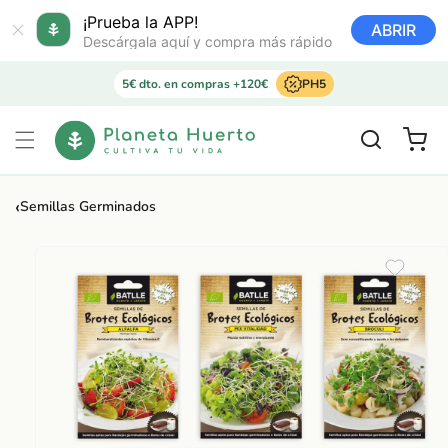
Ir
directamente
¡Prueba la APP!
ABRIR
al contenido
Descárgala aquí y compra más rápido
5€ dto. en compras +120€
PH5
Carrito
‹
Semillas Germinados
Ir
directamente
a la
información
del producto