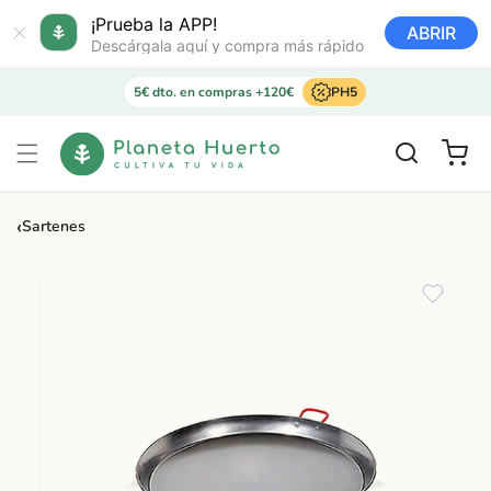
Ir
directamente
¡Prueba la APP!
ABRIR
al contenido
Descárgala aquí y compra más rápido
5€ dto. en compras +120€
PH5
Carrito
‹
Sartenes
Ir
directamente
a la
información
del producto