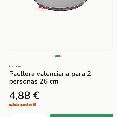
Abrir
elemento
multimedia
Garcima
1
Paellera valenciana para 2
en
personas 26 cm
una
ventana
4,88 €
modal
¡Solo quedan 6!