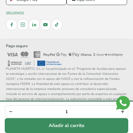
SÍGUENOS
Pago seguro
PLANETA HUERTO, S.L.U. ha participado en el “Programa de Ayudas para apoyar
la estrategia y acción internacional de las Pymes de la Comunitat Valenciana
2025”, y ha contado con el apoyo del IVACE y con la cofinanciación de Fondos
europeos FEDER. La finalidad de este apoyo es contribuir al desarrollo
internacional de la empresa mediante procesos de consultoría especializada,
incluido el servicio de apoyo o acompañamiento por parte de expertos en cualquier
fase del proceso de internacionalización. La subvención concedida a este proyecto
asciende a 14.148 €.
© 2026 Planeta Huerto, S.L. — Todos los derechos reservados.
Aviso legal
Política de privacidad
Cookies
Condiciones generales
Añadir al carrito
Devoluciones
Cancelar compra