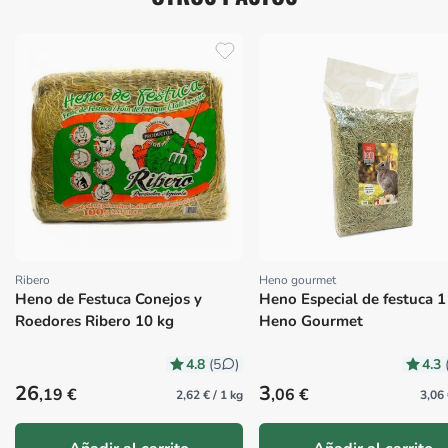
Ribero
Heno gourmet
Proveedor:
Proveedor:
Heno de Festuca Conejos y
Heno Especial de festuca 1
Roedores Ribero 10 kg
Heno Gourmet
4.8
4.3
(5
)
Precio habitual
Precio habitual
26
3
,19 €
,06 €
2,62 € / 1 kg
3,06 