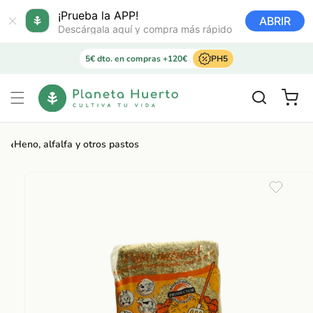
Ir
directamente
¡Prueba la APP!
ABRIR
al contenido
Descárgala aquí y compra más rápido
5€ dto. en compras +120€
PH5
Carrito
‹
Heno, alfalfa y otros pastos
Ir
directamente
a la
información
del producto