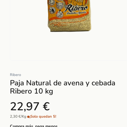
Abrir
elemento
Ribero
multimedia
Paja Natural de avena y cebada
1
en
Ribero 10 kg
una
ventana
22,97 €
modal
2,30 €/Kg
·
¡Solo quedan 5!
Compra más, paga menos