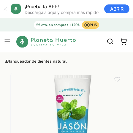
Ir
directamente
¡Prueba la APP!
ABRIR
al contenido
Descárgala aquí y compra más rápido
5€ dto. en compras +120€
PH5
Carrito
‹
Blanqueador de dientes natural
Ir
directamente
a la
información
del producto