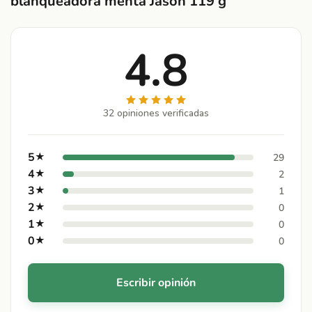
blanqueadora menta Jason 119 g
4.8
32 opiniones verificadas
5
★
29
4
★
2
3
★
1
2
★
0
1
★
0
0
★
0
Escribir opinión