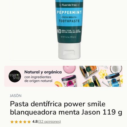
Abrir
elemento
multimedia
1
en
una
JASÖN
ventana
Pasta dentífrica power smile
modal
blanqueadora menta Jason 119 g
4.8
(32 opiniones)