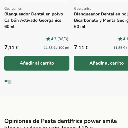
Georganics
Georganics
Proveedor:
Proveedor:
Blanqueador Dental en polvo
Blanqueador Dental en po
Carbón Activado Georganics
Bicarbonato y Menta Geor
60ml
60 ml
4.3
4.
(36
)
Precio habitual
Precio habitual
7
7
,11 €
,11 €
11,85 € / 100 ml
11,85 € 
Añadir al carrito
Añadir al carrito
Opiniones de Pasta dentífrica power smile