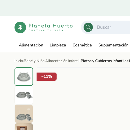
Ir
directamente
al contenido
Alimentación
Limpieza
Cosmética
Suplementación
Inicio
›
Bebé y Niño
›
Alimentación Infantil
›
Platos y Cubiertos infantiles
›
Ir
directamente
Abrir
a la
−11%
elemento
información
multimedia
del producto
1
en
una
ventana
modal