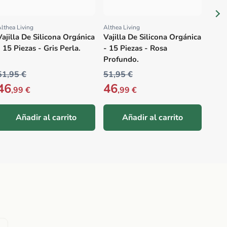
lthea Living
Althea Living
Proveedor:
Proveedor:
Vajilla De Silicona Orgánica
Vajilla De Silicona Orgánica
- 15 Piezas - Gris Perla.
- 15 Piezas - Rosa
Profundo.
51,95 €
51,95 €
19,9
46
46
17
,99 €
,99 €
Añadir al carrito
Añadir al carrito