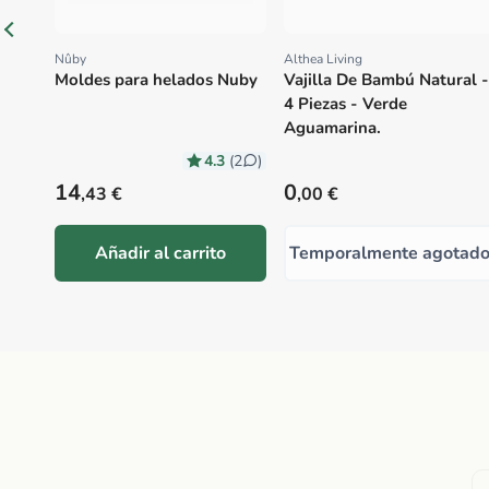
Nûby
Althea Living
Proveedor:
Proveedor:
Moldes para helados Nuby
Vajilla De Bambú Natural -
4 Piezas - Verde
Aguamarina.
4.3
(2
)
Precio habitual
Precio habitual
14
0
,43 €
,00 €
Añadir al carrito
Temporalmente agotad