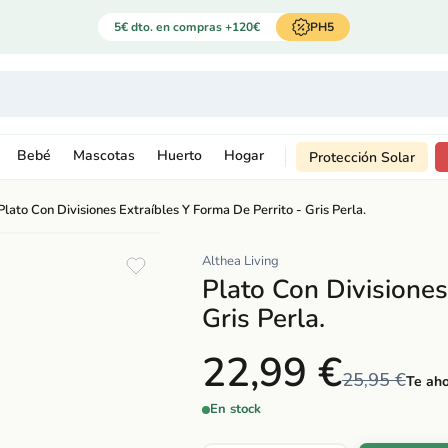
5€ dto. en compras +120€
PH5
Bebé
Mascotas
Huerto
Hogar
Protección Solar
Plato Con Divisiones Extraíbles Y Forma De Perrito - Gris Perla.
Althea Living
Plato Con Divisiones
Gris Perla.
22,99 €
25,95 €
Te aho
En stock