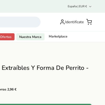
P
España | EUR €
a
í
Inicia
s
sesión o
Carrito
Identifícate
/
regístrate
r
e
g
Marketplace
Ofertas
Nuestra Marca
i
ó
n
 Extraíbles Y Forma De Perrito -
rras 2,96 €