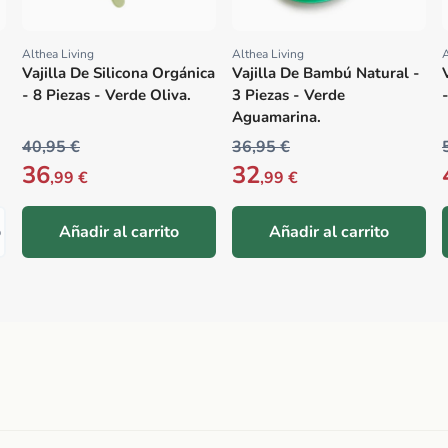
Althea Living
Althea Living
A
Proveedor:
Proveedor:
Vajilla De Silicona Orgánica
Vajilla De Bambú Natural -
- 8 Piezas - Verde Oliva.
3 Piezas - Verde
Aguamarina.
40,95 €
36,95 €
36
32
,99 €
,99 €
o
Añadir al carrito
Añadir al carrito