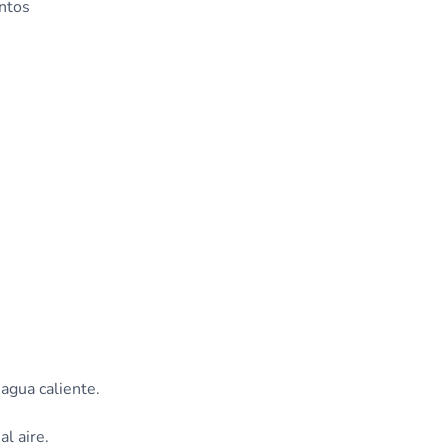
entos
 agua caliente.
l aire.