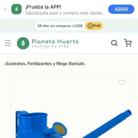
Ir
directamente
¡Prueba la APP!
ABRIR
al contenido
Descárgala aquí y compra más rápido
5€ dto. en compras +120€
PH5
Carrito
‹
Sustratos, Fertilizantes y Riego Bonsáis
Ir
directamente
a la
información
del producto