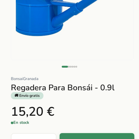
Abrir
elemento
multimedia
BonsaiGranada
1
Regadera Para Bonsái - 0.9l
en
🚚 Envío gratis
una
ventana
15,20 €
modal
En stock