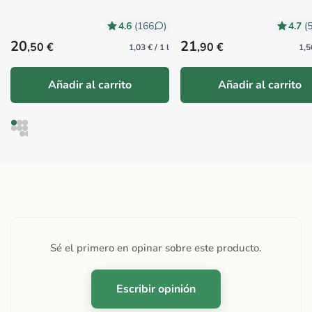
4.6
4.7
(166
)
(
Precio habitual
Precio habitual
20
21
,50 €
,90 €
1,03 € / 1 l
1,5
Añadir al carrito
Añadir al carrito
Sé el primero en opinar sobre este producto.
Escribir opinión