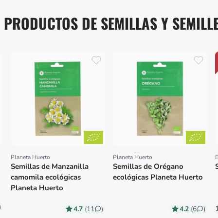
 PRODUCTOS DE SEMILLAS Y SEMILL
Planeta Huerto
Planeta Huerto
B
Proveedor:
Proveedor:
Semillas de Manzanilla
Semillas de Orégano
camomila ecológicas
ecológicas Planeta Huerto
Planeta Huerto
)
4.7
4.2
(11
)
(6
)