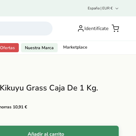
P
España | EUR €
a
í
Inicia
s
sesión o
Carrito
Identifícate
/
regístrate
r
e
g
Marketplace
Ofertas
Nuestra Marca
i
ó
n
Kikuyu Grass Caja De 1 Kg.
horras 10,91 €
Añadir al carrito