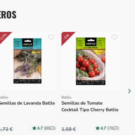
EROS
-13%
-5%
Plane
Prov
Semi
Nant
Huer
atlle
Batlle
Proveedor:
Proveedor:
Semillas de Lavanda Batlle
Semillas de Tomate
Cocktail Tipo Cherry Batlle
4.7
4.7
(88
)
(78
)
1,72 €
1,58 €