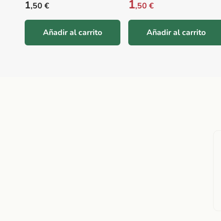
1
Precio habitual
1
,50 €
,50 €
Añadir al carrito
Añadir al carrito