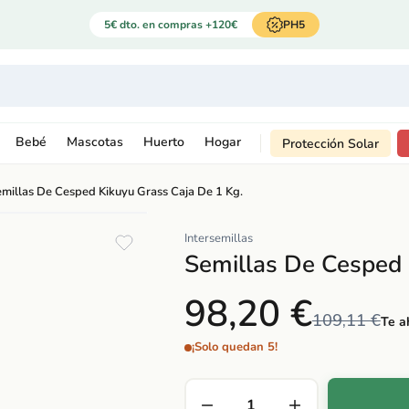
5€ dto. en compras +120€
PH5
Bebé
Mascotas
Huerto
Hogar
Protección Solar
millas De Cesped Kikuyu Grass Caja De 1 Kg.
Intersemillas
Semillas De Cesped 
98,20 €
109,11 €
Te a
¡Solo quedan 5!