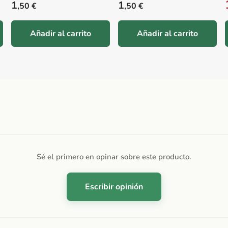
Precio habitual
Precio habitual
1
1
,50 €
,50 €
Añadir al carrito
Añadir al carrito
Sé el primero en opinar sobre este producto.
Escribir opinión