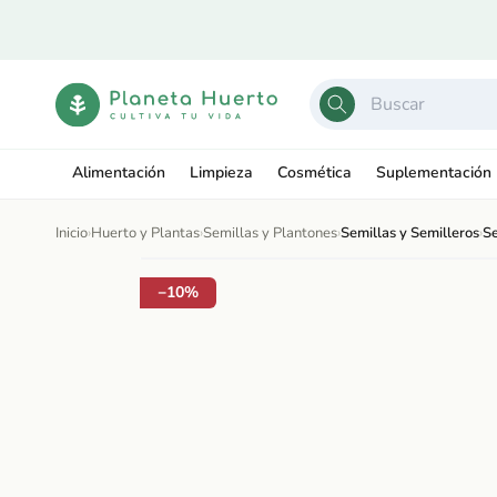
Ir
directamente
al contenido
Alimentación
Limpieza
Cosmética
Suplementación
Inicio
›
Huerto y Plantas
›
Semillas y Plantones
›
Semillas y Semilleros
›
Se
Ir
directamente
Abrir
a la
−10%
elemento
información
multimedia
del producto
1
en
una
ventana
modal