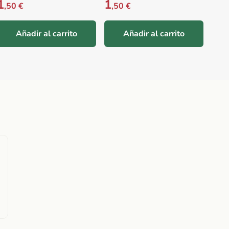
1
1
Prec
1
,50 €
,50 €
,5
Añadir al carrito
Añadir al carrito