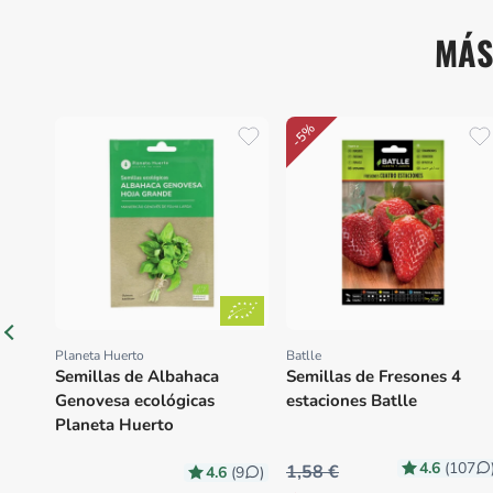
MÁS
-5%
Planeta Huerto
Batlle
Proveedor:
Proveedor:
Semillas de Albahaca
Semillas de Fresones 4
Genovesa ecológicas
estaciones Batlle
Planeta Huerto
4.6
(107
1,58 €
4.6
(9
)