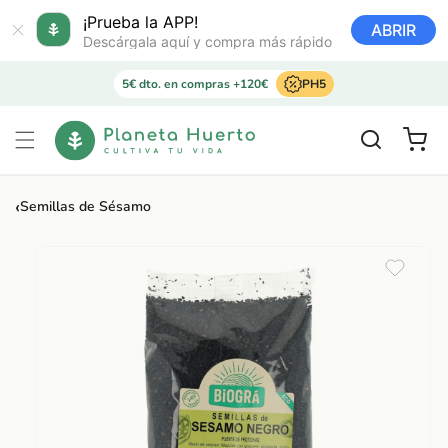
Ir
directamente
¡Prueba la APP!
ABRIR
al contenido
Descárgala aquí y compra más rápido
5€ dto. en compras +120€
PH5
Carrito
‹
Semillas de Sésamo
Ir
directamente
a la
información
del producto