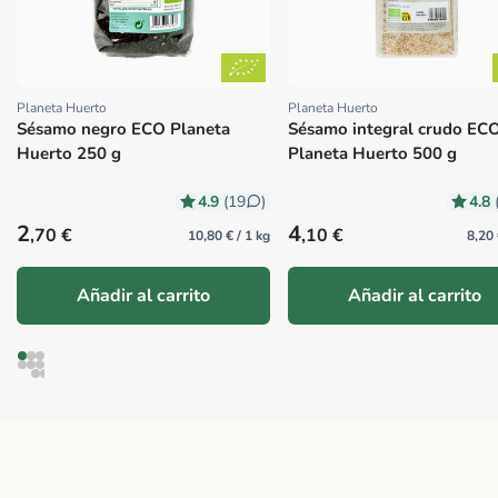
Planeta Huerto
Planeta Huerto
Proveedor:
Proveedor:
Sésamo negro ECO Planeta
Sésamo integral crudo EC
Huerto 250 g
Planeta Huerto 500 g
4.9
4.8
(19
)
Precio habitual
Precio habitual
2
4
,70 €
,10 €
10,80 € / 1 kg
8,20 
Añadir al carrito
Añadir al carrito