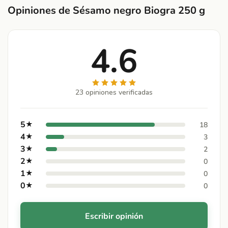
Opiniones de Sésamo negro Biogra 250 g
4.6
23 opiniones verificadas
5
★
18
4
★
3
3
★
2
2
★
0
1
★
0
0
★
0
Escribir opinión