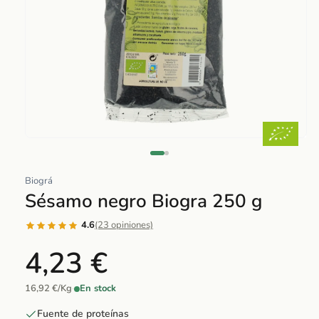
Abrir
elemento
multimedia
Biográ
1
Sésamo negro Biogra 250 g
en
una
4.6
(23 opiniones)
ventana
4,23 €
modal
16,92 €/Kg
·
En stock
Fuente de proteínas