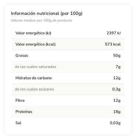
Alérgenos
Información nutricional (por 100g)
Contiene:
Contiene: sésamo. Puede contener trazas de
Valores medios por 100g de producto
gluten, soja, frutos de cáscara, derivados lácteos, huevo,
granos de sésamo, apio, mostaza, altramuces y cacahuete.
Valor energético (kJ)
2397 kJ
Valor energético (kcal)
573 kcal
Advertencias
Puede contener trazas de gluten, soja, frutos de cáscara,
Grasas
50g
derivados lácteos, huevo, granos de sésamo, apio, mostaza,
de las cuales saturadas
7g
altramuces y cacahuete.
Hidratos de carbono
12g
de los cuales azúcares
0,3g
Fibra
12g
Proteínas
18g
Sal
0,03g