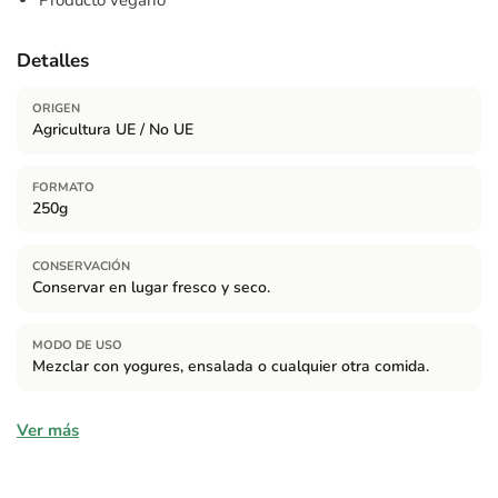
Producto vegano
Detalles
ORIGEN
Agricultura UE / No UE
FORMATO
250g
CONSERVACIÓN
Conservar en lugar fresco y seco.
MODO DE USO
Mezclar con yogures, ensalada o cualquier otra comida.
Ingredientes
Ver más
Semillas de sésamo* (*procedente de agricultura ecológica)