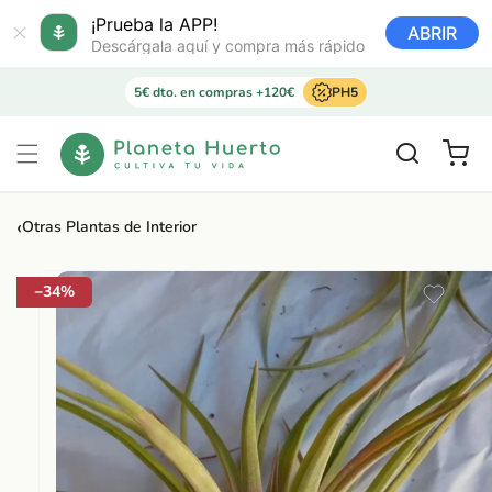
Ir
directamente
¡Prueba la APP!
ABRIR
al contenido
Descárgala aquí y compra más rápido
5€ dto. en compras +120€
PH5
Carrito
‹
Otras Plantas de Interior
Ir
directamente
a la
−34%
información
del producto