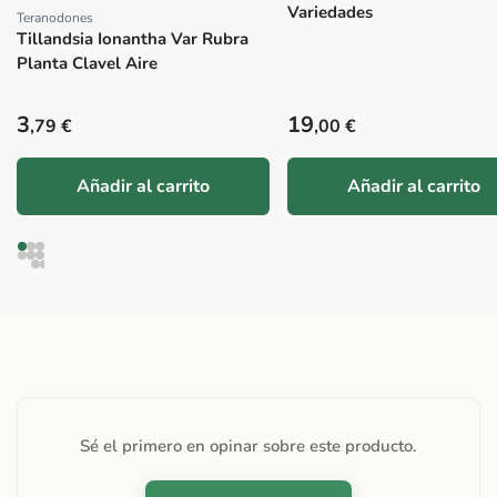
Variedades
Teranodones
Proveedor:
Tillandsia Ionantha Var Rubra
Planta Clavel Aire
Precio habitual
Precio habitual
3
19
,79 €
,00 €
Añadir al carrito
Añadir al carrito
Sé el primero en opinar sobre este producto.