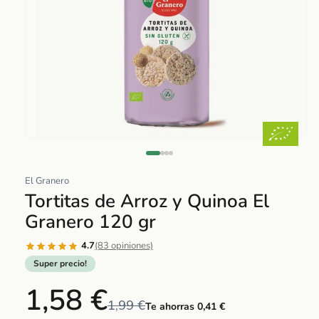
Abrir
elemento
multimedia
El Granero
1
Tortitas de Arroz y Quinoa El
en
Granero 120 gr
una
ventana
4.7
(83 opiniones)
modal
Super precio!
1,58 €
1,99 €
Te ahorras 0,41 €