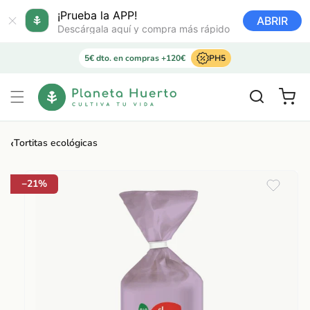
Ir
directamente
¡Prueba la APP!
ABRIR
al contenido
Descárgala aquí y compra más rápido
5€ dto. en compras +120€
PH5
Carrito
‹
Tortitas ecológicas
Ir
directamente
a la
−21%
información
del producto