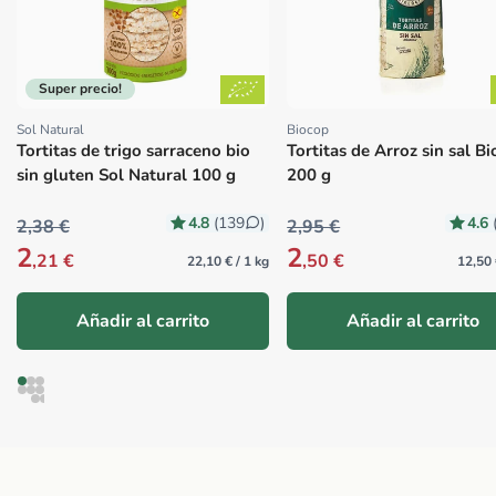
Super precio!
Sol Natural
Biocop
Proveedor:
Proveedor:
Tortitas de trigo sarraceno bio
Tortitas de Arroz sin sal B
sin gluten Sol Natural 100 g
200 g
4.8
4.6
(139
)
2,38 €
2,95 €
2
2
,21 €
,50 €
22,10 € / 1 kg
12,50 
Añadir al carrito
Añadir al carrito