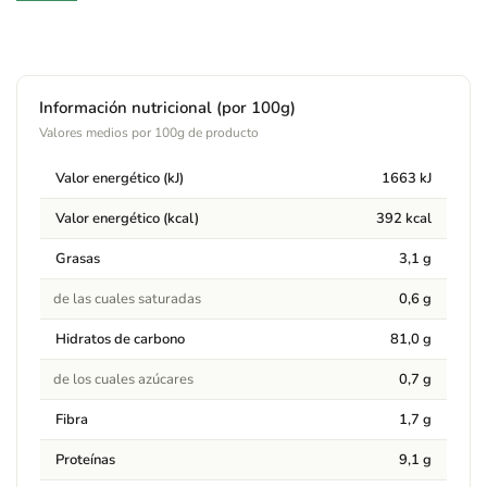
Arroz integral* 94,7%, quinoa* 4%, sal marina*, tamari* (agua,
soja*), sal marina y koji (Aspergillus oryzae)), y lecitina de
soja*. (*) De cultivo ecológico.
Información nutricional (por 100g)
Alérgenos
Valores medios por 100g de producto
Contiene:
Contiene soja (tamari y lecitina de soja).
Valor energético (kJ)
1663 kJ
Valor energético (kcal)
392 kcal
Advertencias
Mantener en lugar fresco y seco. No contiene conservantes ni
Grasas
3,1 g
colorantes.
de las cuales saturadas
0,6 g
Hidratos de carbono
81,0 g
de los cuales azúcares
0,7 g
Fibra
1,7 g
Proteínas
9,1 g