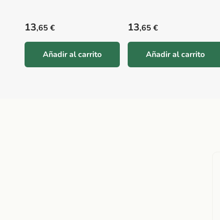
Precio habitual
Precio habitual
13
13
,65 €
,65 €
Añadir al carrito
Añadir al carrito