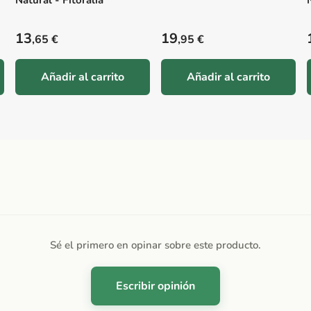
Natural - Fitoralia
Precio habitual
Precio habitual
13
19
,65 €
,95 €
Añadir al carrito
Añadir al carrito
Sé el primero en opinar sobre este producto.
Escribir opinión