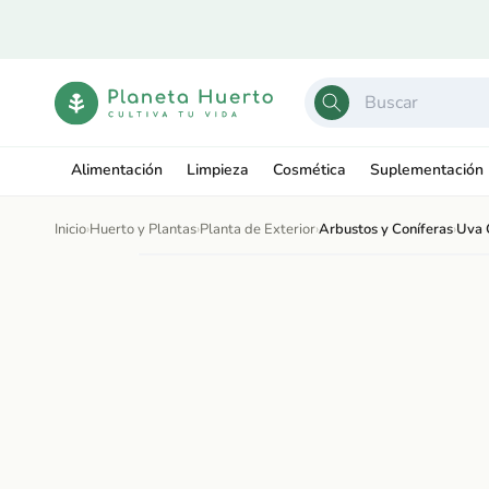
Ir
directamente
al contenido
Alimentación
Limpieza
Cosmética
Suplementación
Inicio
›
Huerto y Plantas
›
Planta de Exterior
›
Arbustos y Coníferas
›
Uva C
Ir
directamente
Abrir
a la
elemento
información
multimedia
del producto
1
en
una
ventana
modal