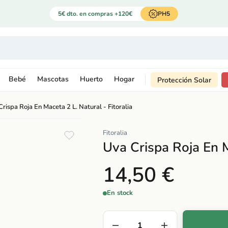
5€ dto. en compras +120€
PH5
Bebé
Mascotas
Huerto
Hogar
Protección Solar
rispa Roja En Maceta 2 L. Natural - Fitoralia
Fitoralia
Uva Crispa Roja En M
14,50 €
En stock