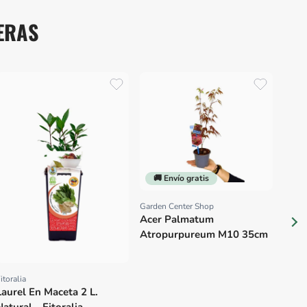
ERAS
🚚
Garde
Prov
Stre
(ave
🚚 Envío gratis
Garden Center Shop
Proveedor:
Acer Palmatum
Atropurpureum M10 35cm
itoralia
Proveedor:
Laurel En Maceta 2 L.