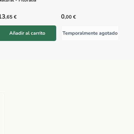
Natural - Fitoralia
Precio habitual
Precio habitual
Prec
13
0
12
,65 €
,00 €
,
Añadir al carrito
Temporalmente agotado