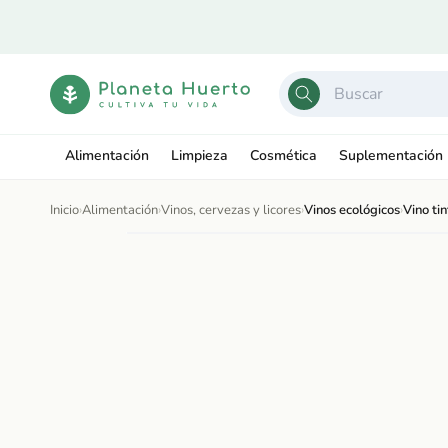
Ir
directamente
al contenido
Alimentación
Limpieza
Cosmética
Suplementación
Inicio
›
Alimentación
›
Vinos, cervezas y licores
›
Vinos ecológicos
›
Vino ti
Ir
directamente
Abrir
a la
elemento
información
multimedia
del producto
1
en
una
ventana
modal