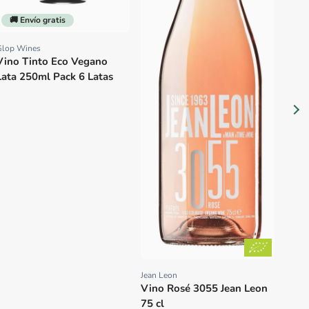
Prov
Vino
🚚 Envío gratis
Carm
Chile
Glop Wines
Proveedor:
Vino Tinto Eco Vegano
Lata 250ml Pack 6 Latas
Jean Leon
Proveedor:
Vino Rosé 3055 Jean Leon
75 cl