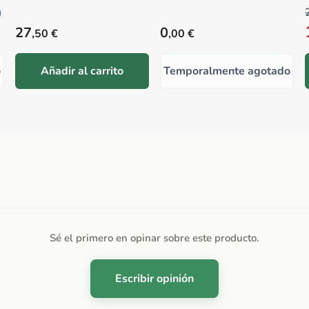
)
Precio habitual
Precio habitual
27
0
,50 €
,00 €
o
Añadir al carrito
Temporalmente agotado
Sé el primero en opinar sobre este producto.
Escribir opinión