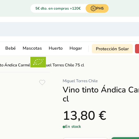
5€ dto. en compras +120€
PH5
Bebé
Mascotas
Huerto
Hogar
Protección Solar
nto Ándica Carménère Miguel Torres Chile 75 cl
Miguel Torres Chile
Vino tinto Ándica C
cl
13,80 €
En stock