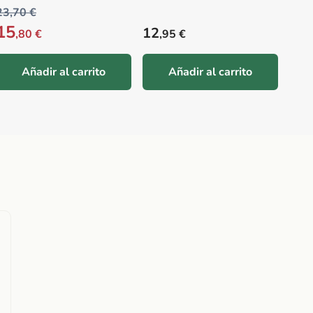
23,70 €
15
Precio habitual
Prec
12
13
,80 €
,95 €
,
Añadir al carrito
Añadir al carrito