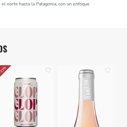
 el norte hasta la Patagonia, con un enfoque
OS
-33%
Miguel