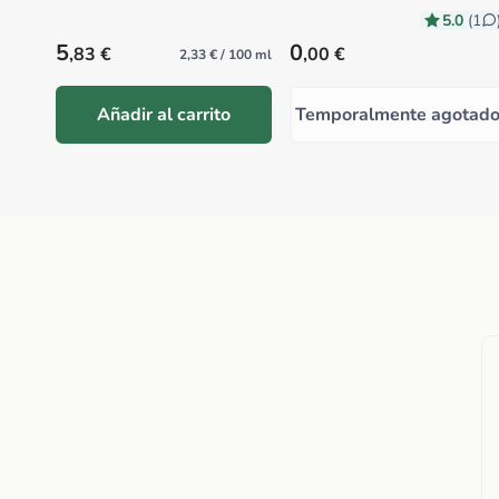
5.0
(1
Precio habitual
Precio habitual
5
0
,83 €
,00 €
2,33 € / 100 ml
Añadir al carrito
Temporalmente agotad