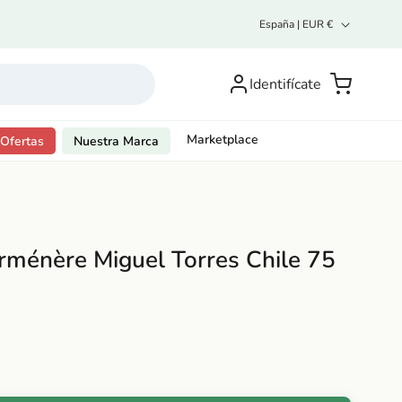
P
España | EUR €
a
í
Inicia
s
sesión o
Carrito
Identifícate
/
regístrate
r
e
g
Marketplace
Ofertas
Nuestra Marca
i
ó
n
arménère Miguel Torres Chile 75