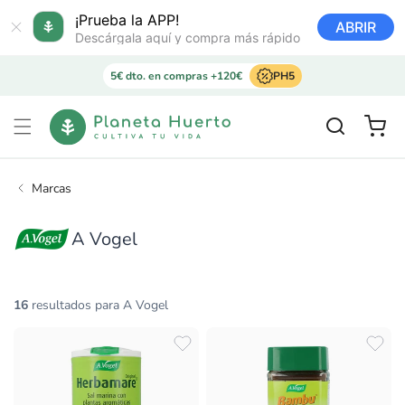
Ir
directamente
¡Prueba la APP!
ABRIR
al contenido
Descárgala aquí y compra más rápido
5€ dto. en compras +120€
PH5
Carrito
Marcas
A Vogel
16
resultados para A Vogel