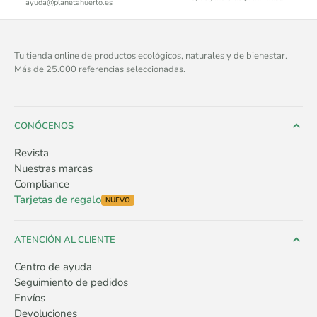
ayuda@planetahuerto.es
Tu tienda online de productos ecológicos, naturales y de bienestar.
Más de 25.000 referencias seleccionadas.
CONÓCENOS
Revista
Nuestras marcas
Compliance
Tarjetas de regalo
NUEVO
ATENCIÓN AL CLIENTE
Centro de ayuda
Seguimiento de pedidos
Envíos
Devoluciones