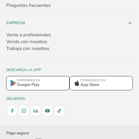
Preguntas frecuentes
EMPRESA
Venta a profesionales
Vende con nosotros
Trabaja con nosotros
DESCARGA LA APP
DISPONIBLE EN
CONSÍGUELO EN
Google Play
App Store
SÍGUENOS
Pago seguro