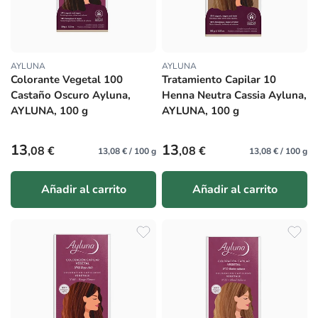
AYLUNA
AYLUNA
Proveedor:
Proveedor:
Colorante Vegetal 100
Tratamiento Capilar 10
Castaño Oscuro Ayluna,
Henna Neutra Cassia Ayluna,
AYLUNA, 100 g
AYLUNA, 100 g
Precio habitual
Precio habitual
13
13
,08 €
,08 €
13,08 € / 100 g
13,08 € / 100 g
Añadir al carrito
Añadir al carrito