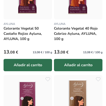
AYLUNA
AYLUNA
Proveedor:
Proveedor:
Colorante Vegetal 50
Colorante Vegetal 40 Rojo
Castaño Rojizo Ayluna,
Cobrizo Ayluna, AYLUNA,
AYLUNA, 100 g
100 g
Precio habitual
Precio habitual
13
13
,08 €
,08 €
13,08 € / 100 g
13,08 € / 100 g
Añadir al carrito
Añadir al carrito