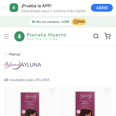
Ir
directamente
¡Prueba la APP!
ABRIR
al contenido
Descárgala aquí y compra más rápido
5€ dto. en compras +120€
PH5
Carrito
Marcas
AYLUNA
10
resultados para AYLUNA