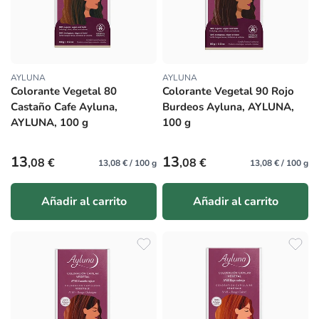
AYLUNA
AYLUNA
Proveedor:
Proveedor:
Colorante Vegetal 80
Colorante Vegetal 90 Rojo
Castaño Cafe Ayluna,
Burdeos Ayluna, AYLUNA,
AYLUNA, 100 g
100 g
Precio habitual
Precio habitual
13
13
,08 €
,08 €
13,08 € / 100 g
13,08 € / 100 g
Añadir al carrito
Añadir al carrito