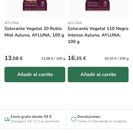
AYLUNA
AYLUNA
Proveedor:
Proveedor:
Colorante Vegetal 20 Rubio
Colorante Vegetal 110 Negro
Miel Ayluna, AYLUNA, 100 g
Intenso Ayluna, AYLUNA,
100 g
Precio habitual
Precio habitual
13
16
,08 €
,35 €
13,08 € / 100 g
16,35 € / 100 g
Añadir al carrito
Añadir al carrito
Envío gratis desde 59 €
Devoluciones
Entrega en 24-72 h en península
Tienes 14 días desde la recepción