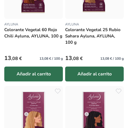
AYLUNA
AYLUNA
Proveedor:
Proveedor:
Colorante Vegetal 60 Rojo
Colorante Vegetal 25 Rubio
Chili Ayluna, AYLUNA, 100 g
Sahara Ayluna, AYLUNA,
100 g
Precio habitual
Precio habitual
13
13
,08 €
,08 €
13,08 € / 100 g
13,08 € / 100 g
Añadir al carrito
Añadir al carrito