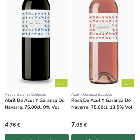
Azul y Garanza Bodegas
Azul y Garanza Bodegas
Proveedor:
Proveedor:
Abril De Azul Y Garanza Do
Rosa De Azul Y Garanza Do
Navarra, 75.00cl, 0% Vol
Navarra, 75.00cl, 13,5% Vol
Precio habitual
Precio habitual
4
7
,76 €
,05 €