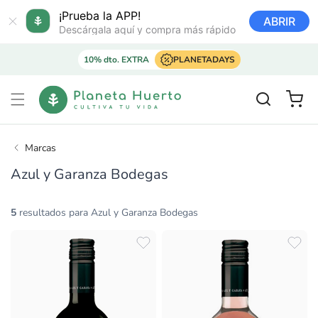
Ir
directamente
¡Prueba la APP!
ABRIR
al contenido
Descárgala aquí y compra más rápido
10% dto. EXTRA
PLANETADAYS
Carrito
Marcas
Azul y Garanza Bodegas
5
resultados para Azul y Garanza Bodegas