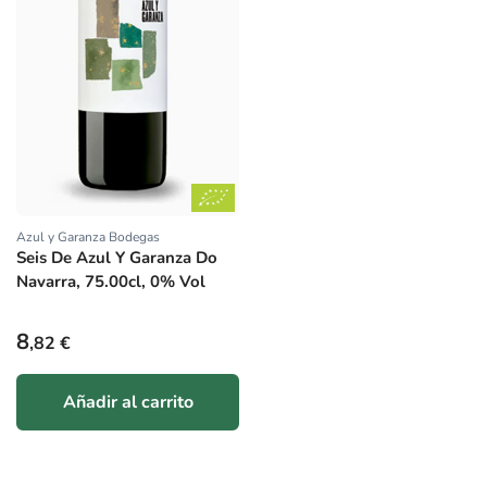
Azul y Garanza Bodegas
Proveedor:
Seis De Azul Y Garanza Do
Navarra, 75.00cl, 0% Vol
Precio habitual
8
,82 €
Añadir al carrito