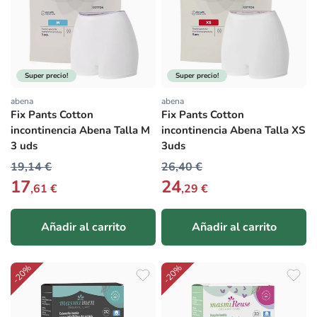
Super precio!
Super precio!
abena
abena
Proveedor:
Proveedor:
Fix Pants Cotton
Fix Pants Cotton
incontinencia Abena Talla M
incontinencia Abena Talla XS
3 uds
3uds
19,14 €
26,40 €
17
24
,61 €
,29 €
Añadir al carrito
Añadir al carrito
-20%
-20%