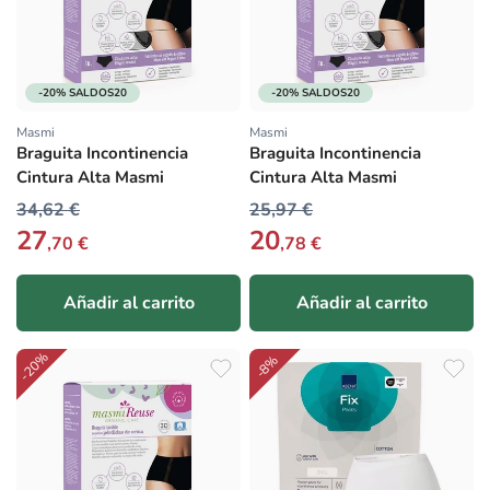
-20% SALDOS20
-20% SALDOS20
Masmi
Masmi
Proveedor:
Proveedor:
Braguita Incontinencia
Braguita Incontinencia
Cintura Alta Masmi
Cintura Alta Masmi
34,62 €
25,97 €
27
20
,70 €
,78 €
Añadir al carrito
Añadir al carrito
-20%
-8%