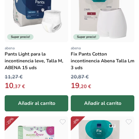
Super precio!
Super precio!
abena
abena
Proveedor:
Proveedor:
Pants Light para la
Fix Pants Cotton
incontinencia leve, Talla M,
incontinencia Abena Talla Lm
ABENA 15 uds
3 uds
11,27 €
20,87 €
10
19
,37 €
,20 €
Añadir al carrito
Añadir al carrito
-20%
-8%