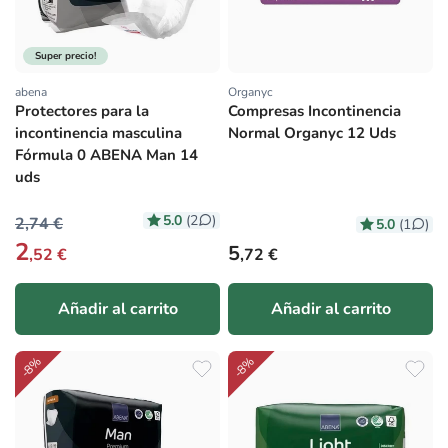
Super precio!
abena
Organyc
Proveedor:
Proveedor:
Protectores para la
Compresas Incontinencia
incontinencia masculina
Normal Organyc 12 Uds
Fórmula 0 ABENA Man 14
uds
5.0
(2
)
2,74 €
5.0
(1
)
2
Precio habitual
5
,52 €
,72 €
Añadir al carrito
Añadir al carrito
-8%
-8%