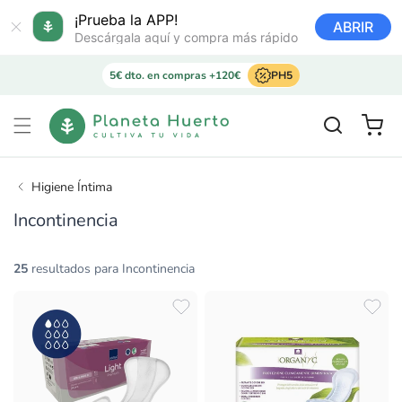
Ir
directamente
¡Prueba la APP!
ABRIR
al contenido
Descárgala aquí y compra más rápido
5€ dto. en compras +120€
PH5
Carrito
Higiene Íntima
Incontinencia
25
resultados para Incontinencia