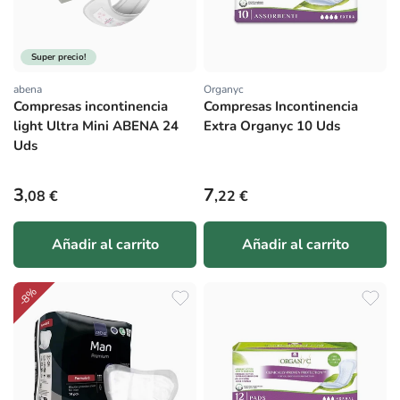
Super precio!
abena
Organyc
Proveedor:
Proveedor:
Compresas incontinencia
Compresas Incontinencia
light Ultra Mini ABENA 24
Extra Organyc 10 Uds
Uds
Precio habitual
Precio habitual
3
7
,08 €
,22 €
Añadir al carrito
Añadir al carrito
-8%