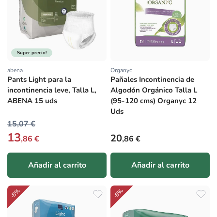
Super precio!
abena
Organyc
Proveedor:
Proveedor:
Pants Light para la
Pañales Incontinencia de
incontinencia leve, Talla L,
Algodón Orgánico Talla L
ABENA 15 uds
(95-120 cms) Organyc 12
Uds
15,07 €
13
Precio habitual
20
,86 €
,86 €
Añadir al carrito
Añadir al carrito
-8%
-8%