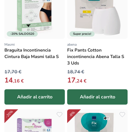
-20% SALDOS20
Super precio!
Masmi
abena
Proveedor:
Proveedor:
Braguita Incontinencia
Fix Pants Cotton
Cintura Baja Masmi talla S
incontinencia Abena Talla S
3 Uds
17,70 €
18,74 €
14
17
,16 €
,24 €
Añadir al carrito
Añadir al carrito
-20%
-8%