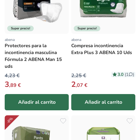
Super precio!
Super precio!
abena
abena
Proveedor:
Proveedor:
Protectores para la
Compresa incontinencia
incontinencia masculina
Extra Plus 3 ABENA 10 Uds
Fórmula 2 ABENA Man 15
uds
3.0
(1
)
4,23 €
2,25 €
3
2
,89 €
,07 €
Añadir al carrito
Añadir al carrito
-8%