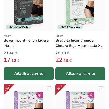
-20% SALDOS20
-20% SALDOS20
Masmi
Masmi
Proveedor:
Proveedor:
Boxer Incontinencia Ligera
Braguita Incontinencia
Masmi
Cintura Baja Masmi talla XL
21,40 €
28,10 €
17
22
,12 €
,48 €
Añadir al carrito
Añadir al carrito
-20%
-20%