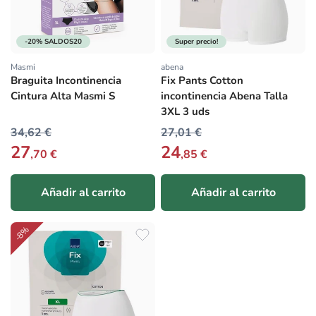
-20% SALDOS20
Super precio!
Masmi
abena
Proveedor:
Proveedor:
Braguita Incontinencia
Fix Pants Cotton
Cintura Alta Masmi S
incontinencia Abena Talla
3XL 3 uds
34,62 €
27,01 €
27
24
,70 €
,85 €
Añadir al carrito
Añadir al carrito
-8%