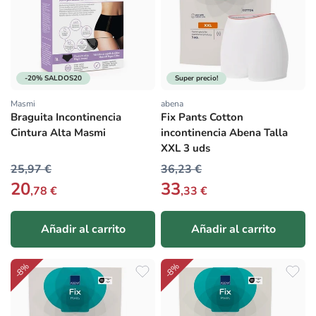
-20% SALDOS20
Super precio!
Masmi
abena
Proveedor:
Proveedor:
Braguita Incontinencia
Fix Pants Cotton
Cintura Alta Masmi
incontinencia Abena Talla
XXL 3 uds
25,97 €
36,23 €
20
33
,78 €
,33 €
Añadir al carrito
Añadir al carrito
-8%
-8%