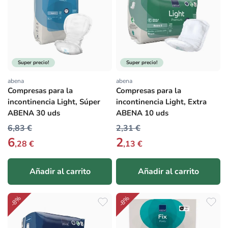
Super precio!
Super precio!
abena
abena
Proveedor:
Proveedor:
Compresas para la
Compresas para la
incontinencia Light, Súper
incontinencia Light, Extra
ABENA 30 uds
ABENA 10 uds
6,83 €
2,31 €
6
2
,28 €
,13 €
Añadir al carrito
Añadir al carrito
-8%
-8%