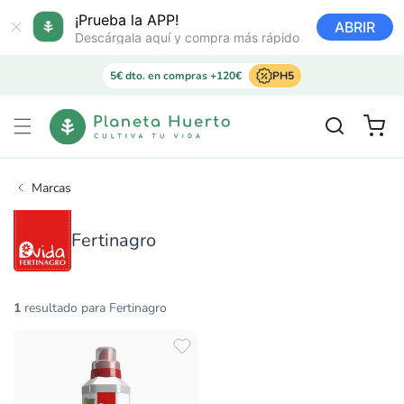
Ir
directamente
¡Prueba la APP!
ABRIR
al contenido
Descárgala aquí y compra más rápido
5€ dto. en compras +120€
PH5
Carrito
Marcas
Fertinagro
1
resultado para Fertinagro