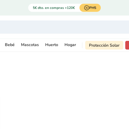
5€ dto. en compras +120€
PH5
Bebé
Mascotas
Huerto
Hogar
Protección Solar