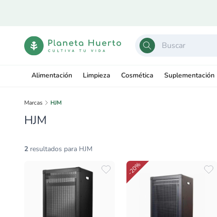
Ir
directamente
al contenido
Alimentación
Limpieza
Cosmética
Suplementación
Marcas
HJM
HJM
2
resultados para HJM
-20%