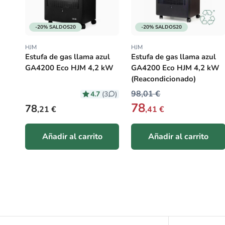
-20% SALDOS20
-20% SALDOS20
HJM
HJM
Proveedor:
Proveedor:
Estufa de gas llama azul
Estufa de gas llama azul
GA4200 Eco HJM 4,2 kW
GA4200 Eco HJM 4,2 kW
(Reacondicionado)
98,01 €
4.7
(3
)
78
Precio habitual
78
,21 €
,41 €
Añadir al carrito
Añadir al carrito