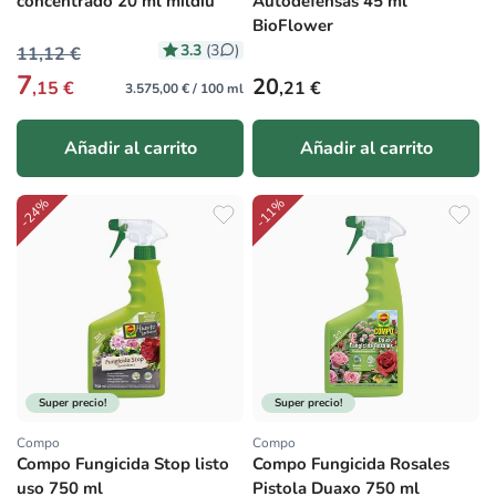
concentrado 20 ml mildiu
Autodefensas 45 ml
BioFlower
3.3
(3
)
11,12 €
7
Precio habitual
20
,15 €
,21 €
3.575,00 € / 100 ml
Añadir al carrito
Añadir al carrito
-24%
-11%
Super precio!
Super precio!
Compo
Compo
Proveedor:
Proveedor:
Compo Fungicida Stop listo
Compo Fungicida Rosales
uso 750 ml
Pistola Duaxo 750 ml