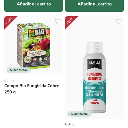
Añadir al carrito
Añadir al carrito
-18%
-21%
Super precio!
Compo
Proveedor:
Compo Bio Fungicida Cobre
250 g
Super precio!
Batlle
Proveedor: