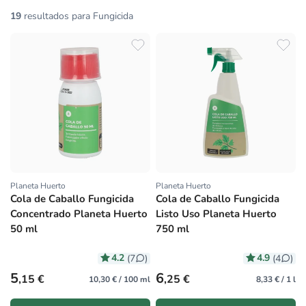
19
resultados para Fungicida
Planeta Huerto
Planeta Huerto
Proveedor:
Proveedor:
Cola de Caballo Fungicida
Cola de Caballo Fungicida
Concentrado Planeta Huerto
Listo Uso Planeta Huerto
50 ml
750 ml
4.2
4.9
(7
)
(4
)
Precio habitual
Precio habitual
5
6
,15 €
,25 €
10,30 € / 100 ml
8,33 € / 1 l