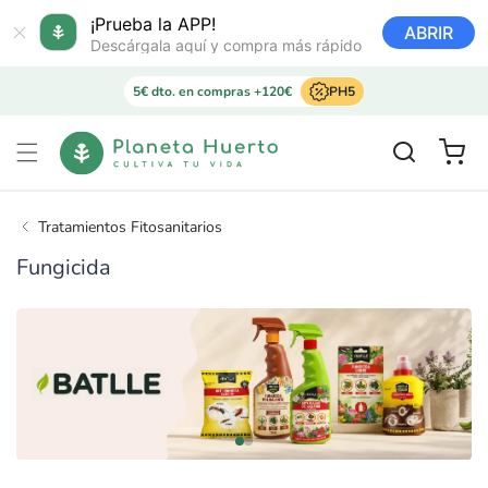
Ir
directamente
¡Prueba la APP!
ABRIR
al contenido
Descárgala aquí y compra más rápido
5€ dto. en compras +120€
PH5
Carrito
Tratamientos Fitosanitarios
Fungicida