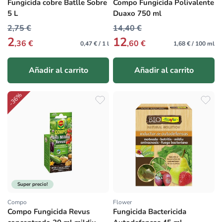
Fungicida cobre Batlle Sobre
Compo Fungicida Polivalente
5 L
Duaxo 750 ml
2,75 €
14,40 €
2
12
,36 €
,60 €
0,47 € / 1 l
1,68 € / 100 ml
Añadir al carrito
Añadir al carrito
-36%
Super precio!
Compo
Flower
Proveedor:
Proveedor:
Compo Fungicida Revus
Fungicida Bactericida