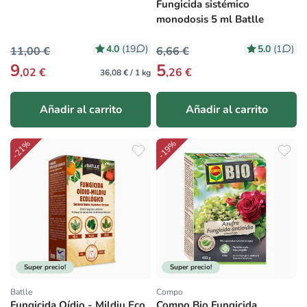
Fungicida sistémico
monodosis 5 ml Batlle
4.0
5.0
(19
)
(1
)
11,00 €
6,66 €
9
5
,02 €
,26 €
36,08 € / 1 kg
Añadir al carrito
Añadir al carrito
-21%
-19%
Super precio!
Super precio!
Batlle
Compo
Proveedor:
Proveedor:
Fungicida Oídio - Mildiu Eco
Compo Bio Fungicida