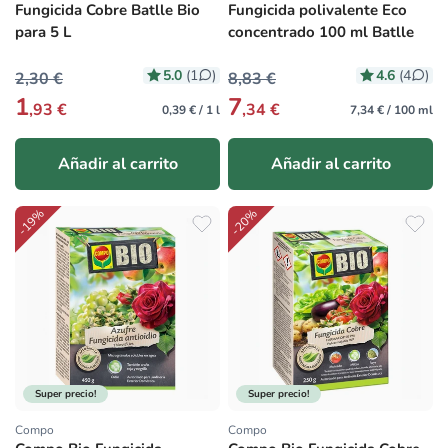
Fungicida Cobre Batlle Bio
Fungicida polivalente Eco
para 5 L
concentrado 100 ml Batlle
5.0
4.6
(1
)
(4
)
2,30 €
8,83 €
1
7
,93 €
,34 €
0,39 € / 1 l
7,34 € / 100 ml
Añadir al carrito
Añadir al carrito
-19%
-20%
Super precio!
Super precio!
Compo
Compo
Proveedor:
Proveedor: