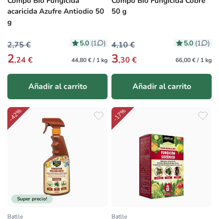
Compo Bio Fungicida
Compo Bio Fungicida Cobre
acaricida Azufre Antiodio 50
50 g
g
5.0
5.0
(1
)
(1
)
2,75 €
4,10 €
2
3
,24 €
,30 €
44,80 € / 1 kg
66,00 € / 1 kg
Añadir al carrito
Añadir al carrito
-42%
-17%
Super precio!
Batlle
Batlle
Proveedor:
Proveedor: