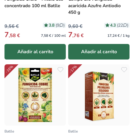
concentrado 100 ml Batlle
acaricida Azufre Antiodio
450 g
3.8
4.3
(9
)
(22
)
9,56 €
9,60 €
7
7
,58 €
,76 €
7,58 € / 100 ml
17,24 € / 1 kg
Añadir al carrito
Añadir al carrito
-16%
-17%
Batlle
Batlle
Proveedor:
Proveedor: