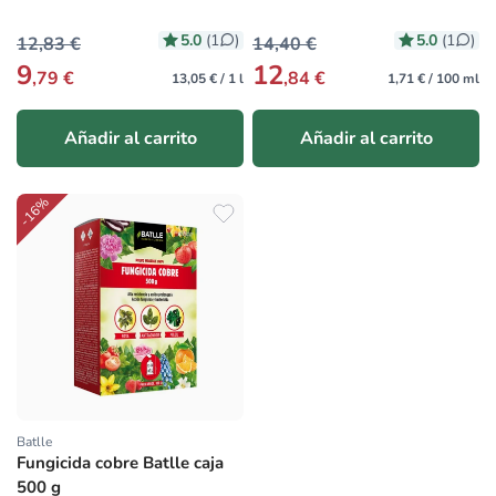
5.0
5.0
(1
)
(1
)
12,83 €
14,40 €
9
12
,79 €
,84 €
13,05 € / 1 l
1,71 € / 100 ml
Añadir al carrito
Añadir al carrito
-16%
Batlle
Proveedor:
Fungicida cobre Batlle caja
500 g