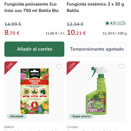
Fungicida polivalente Eco
Fungicida sistémico 3 x 30 g
listo uso 750 ml Batlle Bio
Batlle
4.5
(1
)
14,99 €
12,34 €
8
10
,70 €
,21 €
11,60 € / 1 l
11,34 € / 100 g
Añadir al carrito
Temporalmente agotado
-14%
-13%
¡Novedad!
Super precio!
Batlle
Compo
Proveedor:
Proveedor: