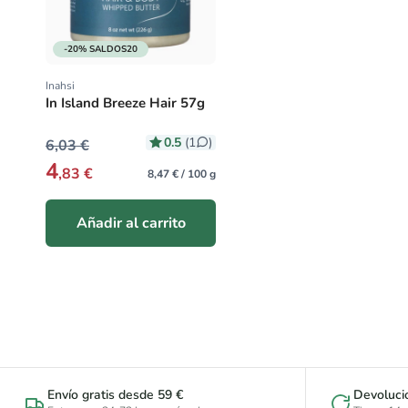
-20% SALDOS20
Inahsi
Proveedor:
In Island Breeze Hair 57g
0.5
(1
)
6,03 €
4
,83 €
8,47 € / 100 g
Añadir al carrito
Envío gratis desde 59 €
Devoluci