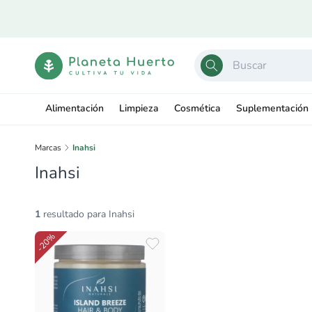
Ir
directamente
al contenido
Alimentación
Limpieza
Cosmética
Suplementación
Marcas
Inahsi
Inahsi
1
resultado para Inahsi
-20%