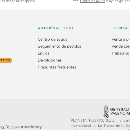
ías desde la recepción
Centro de ayuda
o ayuda@plane
ATENCIÓN AL CLIENTE
EMPRESA
Centro de ayuda
Venta a pr
Seguimiento de pedidos
Vende con
Envíos
Trabaja c
Devoluciones
NUEVO
Preguntas frecuentes
PLANETA HUERTO, S.L.U. ha partic
internacional de las Pymes de la C