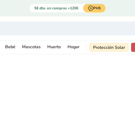
5€ dto. en compras +120€
PH5
Bebé
Mascotas
Huerto
Hogar
Protección Solar