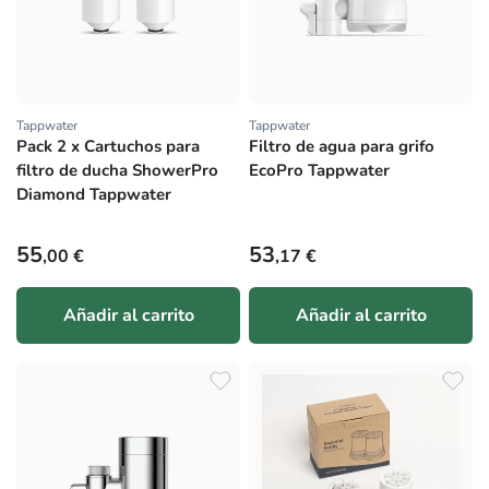
Tappwater
Tappwater
Proveedor:
Proveedor:
Pack 2 x Cartuchos para
Filtro de agua para grifo
filtro de ducha ShowerPro
EcoPro Tappwater
Diamond Tappwater
Precio habitual
Precio habitual
55
53
,00 €
,17 €
Añadir al carrito
Añadir al carrito