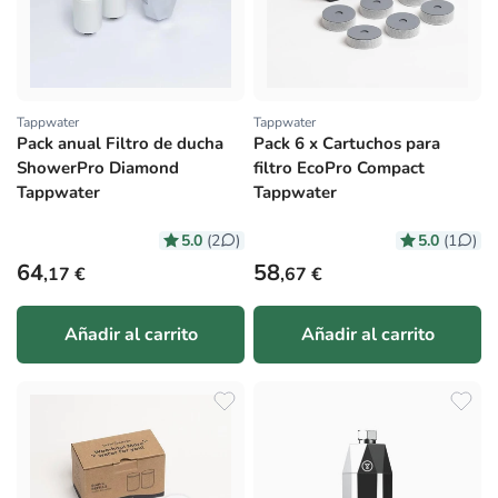
Tappwater
Tappwater
Proveedor:
Proveedor:
Pack anual Filtro de ducha
Pack 6 x Cartuchos para
ShowerPro Diamond
filtro EcoPro Compact
Tappwater
Tappwater
5.0
5.0
(2
)
(1
)
Precio habitual
Precio habitual
64
58
,17 €
,67 €
Añadir al carrito
Añadir al carrito