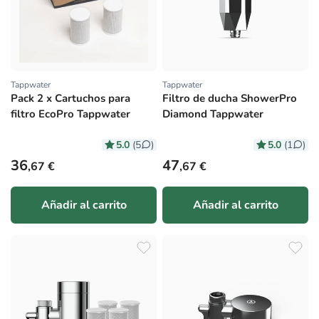
Tappwater
Tappwater
Proveedor:
Proveedor:
Pack 2 x Cartuchos para
Filtro de ducha ShowerPro
filtro EcoPro Tappwater
Diamond Tappwater
5.0
5.0
(5
)
(1
)
Precio habitual
Precio habitual
36
47
,67 €
,67 €
Añadir al carrito
Añadir al carrito