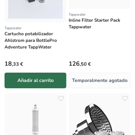
Tappwater
Proveedor:
Inline Filter Starter Pack
Tappwater
Tappwater
Proveedor:
Cartucho potabilizador
Ahlstrom para BottlePro
Adventure TappWater
Precio habitual
Precio habitual
18
126
,33 €
,50 €
Añadir al carrito
Temporalmente agotado