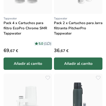
Tappwater
Tappwater
Proveedor:
Proveedor:
Pack 4 x Cartuchos para
Pack 2 x Cartuchos para Jarra
filtro EcoPro Chrome SMR
filtrante PitcherPro
Tappwater
Tappwater
5.0
(1
)
Precio habitual
Precio habitual
69
36
,67 €
,67 €
Añadir al carrito
Añadir al carrito