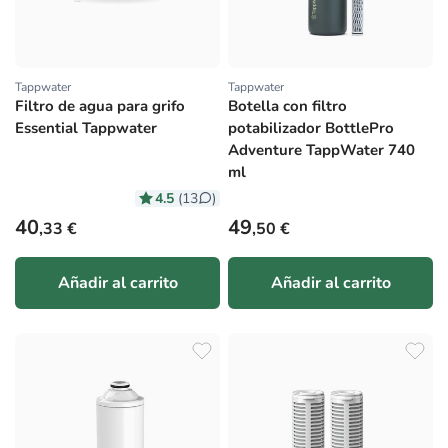
Tappwater
Tappwater
Proveedor:
Proveedor:
Filtro de agua para grifo
Botella con filtro
Essential Tappwater
potabilizador BottlePro
Adventure TappWater 740
ml
4.5
(13
)
Precio habitual
Precio habitual
40
49
,33 €
,50 €
Añadir al carrito
Añadir al carrito