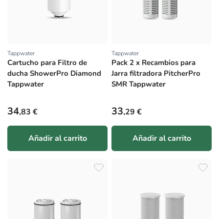
Tappwater
Tappwater
Proveedor:
Proveedor:
Cartucho para Filtro de
Pack 2 x Recambios para
ducha ShowerPro Diamond
Jarra filtradora PitcherPro
Tappwater
SMR Tappwater
Precio habitual
Precio habitual
34
33
,83 €
,29 €
Añadir al carrito
Añadir al carrito