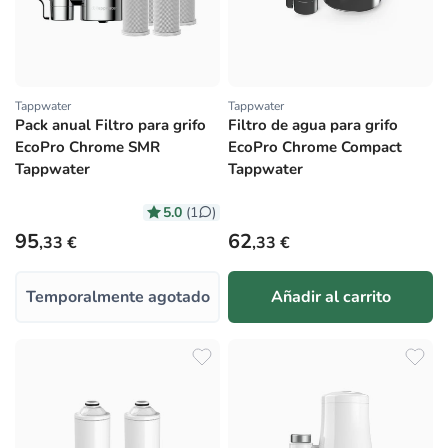
Tappwater
Tappwater
Proveedor:
Proveedor:
Pack anual Filtro para grifo
Filtro de agua para grifo
EcoPro Chrome SMR
EcoPro Chrome Compact
Tappwater
Tappwater
5.0
(1
)
Precio habitual
Precio habitual
95
62
,33 €
,33 €
Temporalmente agotado
Añadir al carrito