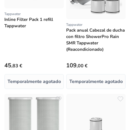
Tappwater
Proveedor:
Inline Filter Pack 1 refill
Tappwater
Proveedor:
Tappwater
Pack anual Cabezal de ducha
con filtro ShowerPro Rain
SMR Tappwater
(Reacondicionado)
Precio habitual
Precio habitual
45
109
,83 €
,00 €
Temporalmente agotado
Temporalmente agotado