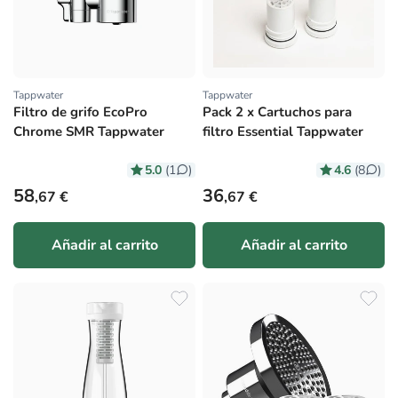
Tappwater
Tappwater
Proveedor:
Proveedor:
Filtro de grifo EcoPro
Pack 2 x Cartuchos para
Chrome SMR Tappwater
filtro Essential Tappwater
5.0
4.6
(1
)
(8
)
Precio habitual
Precio habitual
58
36
,67 €
,67 €
Añadir al carrito
Añadir al carrito