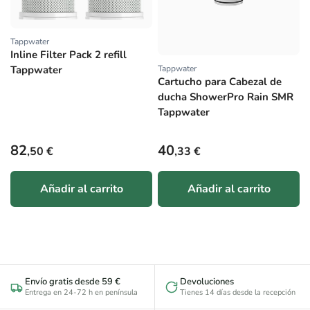
Tappwater
Proveedor:
Inline Filter Pack 2 refill
Tappwater
Tappwater
Proveedor:
Cartucho para Cabezal de
ducha ShowerPro Rain SMR
Tappwater
Precio habitual
Precio habitual
82
40
,50 €
,33 €
Añadir al carrito
Añadir al carrito
Envío gratis desde 59 €
Devoluciones
Entrega en 24-72 h en península
Tienes 14 días desde la recepción