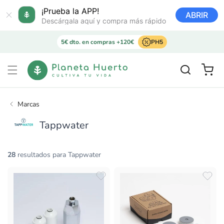
Ir
directamente
¡Prueba la APP!
ABRIR
al contenido
Descárgala aquí y compra más rápido
5€ dto. en compras +120€
PH5
Carrito
Marcas
Tappwater
28
resultados para Tappwater