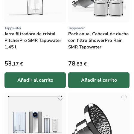
Tappwater
Tappwater
Proveedor:
Proveedor:
Jarra filtradora de cristal
Pack anual Cabezal de ducha
PitcherPro SMR Tappwater
con filtro ShowerPro Rain
1,45 l
SMR Tappwater
Precio habitual
Precio habitual
53
78
,17 €
,83 €
Añadir al carrito
Añadir al carrito