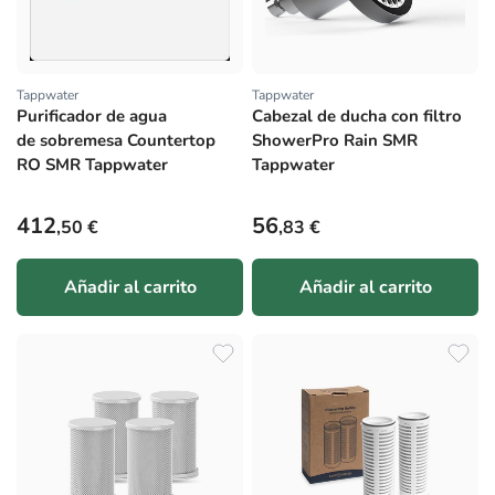
Tappwater
Tappwater
Proveedor:
Proveedor:
Purificador de agua
Cabezal de ducha con filtro
de sobremesa Countertop
ShowerPro Rain SMR
RO SMR Tappwater
Tappwater
Precio habitual
Precio habitual
412
56
,50 €
,83 €
Añadir al carrito
Añadir al carrito