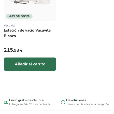
-20% SALDOS20
Vacuvita
Proveedor:
Estación de vacío Vacuvita
Blanco
Precio habitual
215
,98 €
Añadir al carrito
Envío gratis desde 59 €
Devoluciones
Entrega en 24-72 h en península
Tienes 14 días desde la recepción