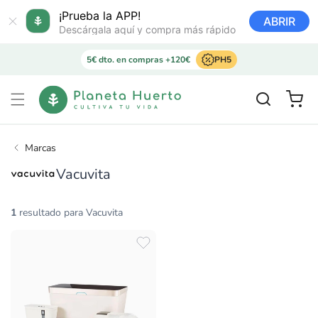
Ir
directamente
¡Prueba la APP!
ABRIR
al contenido
Descárgala aquí y compra más rápido
5€ dto. en compras +120€
PH5
Carrito
Marcas
Vacuvita
1
resultado para Vacuvita