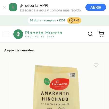
Ir
directamente
¡Prueba la APP!
ABRIR
al contenido
Descárgala aquí y compra más rápido
5€ dto. en compras +120€
PH5
Carrito
‹
Copos de cereales
Ir
directamente
a la
información
del producto