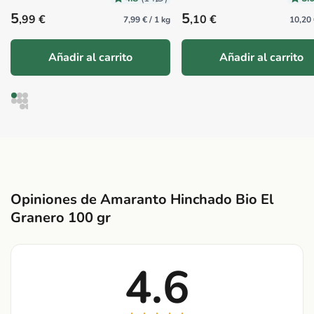
Precio habitual
Precio habitual
5
5
,99 €
,10 €
7,99 € / 1 kg
10,20 
Añadir al carrito
Añadir al carrito
Opiniones de Amaranto Hinchado Bio El
Granero 100 gr
4.6