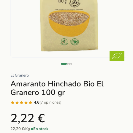
Abrir
elemento
multimedia
El Granero
1
Amaranto Hinchado Bio El
en
Granero 100 gr
una
ventana
4.6
(7 opiniones)
modal
2,22 €
22,20 €/Kg
·
En stock