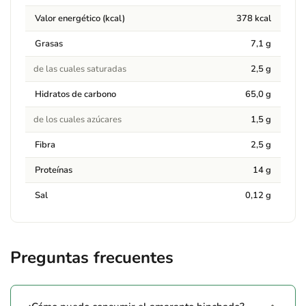
Valor energético (kcal)
378 kcal
Grasas
7,1 g
de las cuales saturadas
2,5 g
Hidratos de carbono
65,0 g
de los cuales azúcares
1,5 g
Fibra
2,5 g
Proteínas
14 g
Sal
0,12 g
Preguntas frecuentes