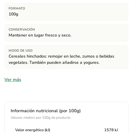
FORMATO
100g
CONSERVACIÓN
Mantener en lugar fresco y seco.
MODO DE USO
Cereales hinchados: remojar en leche, zumos o bebidas
vegetales. También pueden añadirse a yogures.
Ingredientes
Ver más
amaranto* hinchado. (*) = de Cultivo Ecológico.
Alérgenos
Información nutricional (por 100g)
Contiene:
Puede contener gluten, sésamo, soja y frutos de
Valores medios por 100g de producto
cáscara.
Valor energético (kJ)
1578 kJ