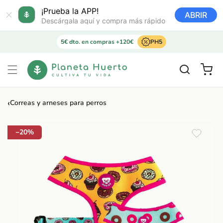
Ir
directamente
¡Prueba la APP!
ABRIR
al contenido
Descárgala aquí y compra más rápido
5€ dto. en compras +120€
PH5
Carrito
‹
Correas y arneses para perros
Ir
directamente
a la
−20%
información
del producto