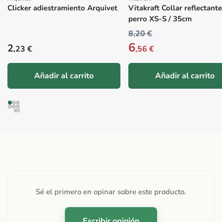
Proveedor:
Proveedor:
Clicker adiestramiento Arquivet
Vitakraft Collar reflectant
perro XS-S / 35cm
8,20 €
6
Precio habitual
2
,23 €
,56 €
Añadir al carrito
Añadir al carrito
Sé el primero en opinar sobre este producto.
Escribir opinión