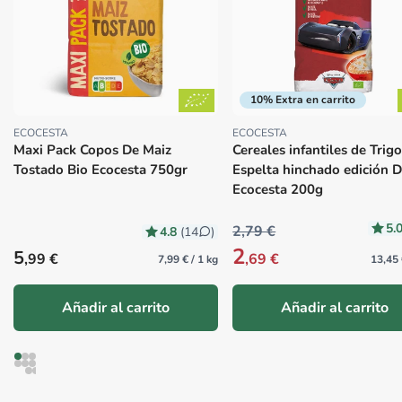
10% Extra en carrito
ECOCESTA
ECOCESTA
Proveedor:
Proveedor:
Maxi Pack Copos De Maiz
Cereales infantiles de Trig
Tostado Bio Ecocesta 750gr
Espelta hinchado edición D
Ecocesta 200g
5.
2,79 €
4.8
(14
)
2
Precio habitual
5
,99 €
,69 €
7,99 € / 1 kg
13,45 
Añadir al carrito
Añadir al carrito