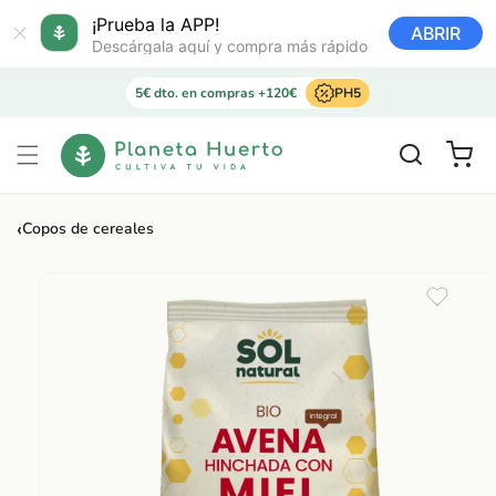
Ir
directamente
¡Prueba la APP!
ABRIR
al contenido
Descárgala aquí y compra más rápido
5€ dto. en compras +120€
PH5
Carrito
‹
Copos de cereales
Ir
directamente
a la
información
del producto