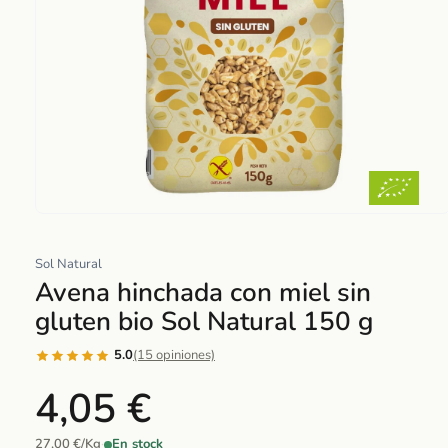
Abrir
elemento
Sol Natural
multimedia
Avena hinchada con miel sin
1
en
gluten bio Sol Natural 150 g
una
ventana
5.0
(15 opiniones)
modal
4,05 €
27,00 €/Kg
·
En stock