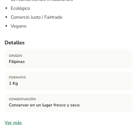
Ecológico
Comercio Justo / Fairtrade
Vegano
Detalles
ORIGEN
Filipinas
FORMATO
1 Kg
CONSERVACIÓN
Conservar en un lugar fresco y seco.
Ingredientes
Ver más
Azúcar de caña*. *Producto ecológico.