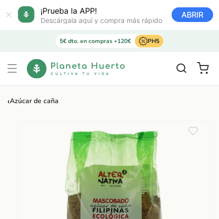
Ir
directamente
¡Prueba la APP!
ABRIR
al contenido
Descárgala aquí y compra más rápido
5€ dto. en compras +120€
PH5
Carrito
‹
Azúcar de caña
Ir
directamente
a la
información
del producto