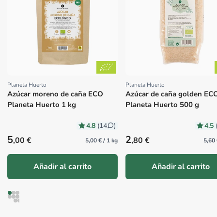
Planeta Huerto
Planeta Huerto
Proveedor:
Proveedor:
Azúcar moreno de caña ECO
Azúcar de caña golden EC
Planeta Huerto 1 kg
Planeta Huerto 500 g
4.8
4.5
(14
)
Precio habitual
Precio habitual
5
2
,00 €
,80 €
5,00 € / 1 kg
5,60 
Añadir al carrito
Añadir al carrito