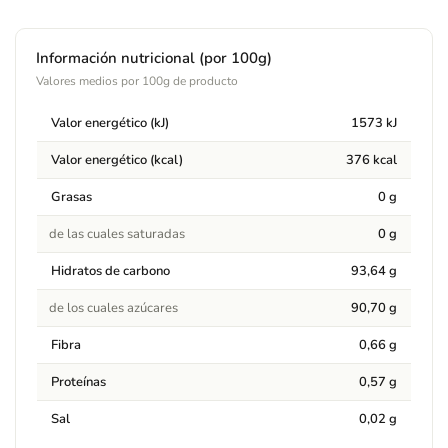
Información nutricional (por 100g)
Valores medios por 100g de producto
Valor energético (kJ)
1573 kJ
Valor energético (kcal)
376 kcal
Grasas
0 g
de las cuales saturadas
0 g
Hidratos de carbono
93,64 g
de los cuales azúcares
90,70 g
Fibra
0,66 g
Proteínas
0,57 g
Sal
0,02 g