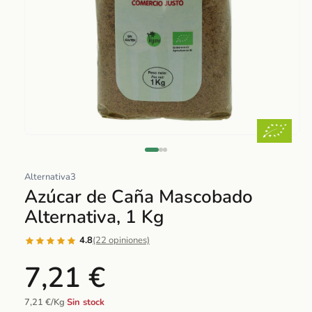
Abrir
elemento
multimedia
Alternativa3
1
Azúcar de Caña Mascobado
en
Alternativa, 1 Kg
una
ventana
4.8
(22 opiniones)
modal
7,21 €
7,21 €/Kg
·
Sin stock